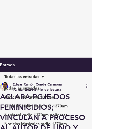
Entrada
Todas las entradas
Edgar Ramón Conde Carmona
Todas las entradas
12 mar 2024
2 min de lectura
ACLARA PGJE DOS
Tlaxcala peligrosa 1370am
FEMINICIDIOS;
Ciudad Serdán peligrosa 1370am
Nacional radio 1370am peligrosa
VINCULAN A PROCESO
Noticias Musicales radio 1370am
AL AUTOR DE UNO Y