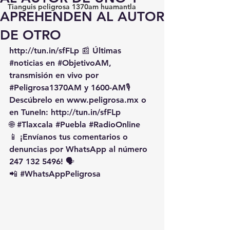
Tianguis peligrosa 1370am huamantla
APREHENDEN AL AUTOR
DE OTRO
http://tun.in/sfFLp
 📰 Últimas 
#noticias
 en 
#ObjetivoAM
, 
transmisión en vivo por 
#Peligrosa1370AM
 y 1600-AM🎙️ 
Descúbrelo en 
www.peligrosa.mx
 o 
en TuneIn: 
http://tun.in/sfFLp
🌐 
#Tlaxcala
#Puebla
#RadioOnline
📱 ¡Envíanos tus comentarios o 
denuncias por WhatsApp al número 
247 132 5496! 🗣️
📲 
#WhatsAppPeligrosa