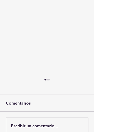
Comentarios
Escribir un comentario...
🚨🏛️ SECRETARIO DE
🚔💊 SSC ASEG