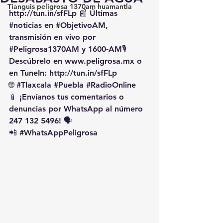
Tianguis peligrosa 1370am huamantla
http://tun.in/sfFLp
 📰 Últimas 
#noticias
 en 
#ObjetivoAM
, 
transmisión en vivo por 
#Peligrosa1370AM
 y 1600-AM🎙️ 
Descúbrelo en 
www.peligrosa.mx
 o 
en TuneIn: 
http://tun.in/sfFLp
🌐 
#Tlaxcala
#Puebla
#RadioOnline
📱 ¡Envíanos tus comentarios o 
denuncias por WhatsApp al número 
247 132 5496! 🗣️
📲 
#WhatsAppPeligrosa