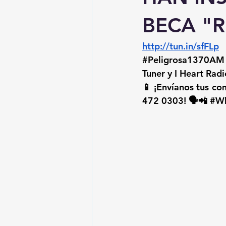
BECA "R
http://tun.in/sfFLp
 
#Peligrosa1370AM
Tuner y I Heart Radi
📱 ¡Envíanos tus c
472 0303! 🗣️📲 
#Wh