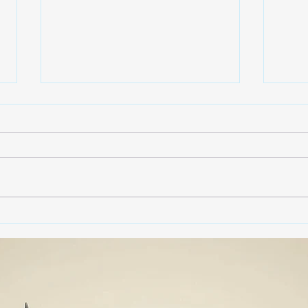
🚨🏛️ SECRETARIO DE
🚔
GOBIERNO ADMITE QUE
25 
TLAXCALA AÚN ENFRENTA
EN S
PROBLEMAS DE
SUP
SEGURIDAD ⚖️📊🚔
MILL