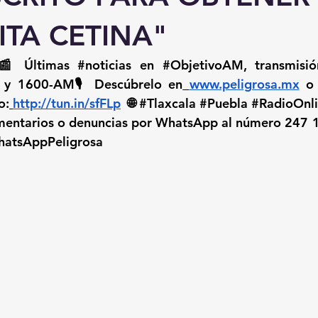
ITA CETINA"
📰 Últimas 
#noticias
 en 
#ObjetivoAM
 y 1600-AM🎙️ Descúbrelo en
www.peligrosa.mx
 o
o:
http://tun.in/sfFLp
  🌐 
#Tlaxcala
#Puebla
#RadioOnl
omentarios o denuncias por WhatsApp al número 247 
atsAppPeligrosa