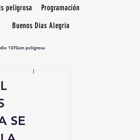
is peligrosa
Programación
Buenos Dias Alegria
adio 1370am peligrosa
L
S
A SE
 LA