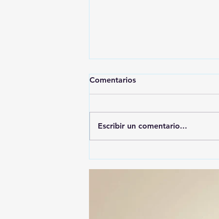
Comentarios
Escribir un comentario...
🚨🚔 CAPTURAN EN PUEBLA
A PRESUNTO
RESPONSABLE DE LA
DESAPARICIÓN DE UN
HOMBRE DE SAN PABLO
DEL MONTE ⚖️🔍