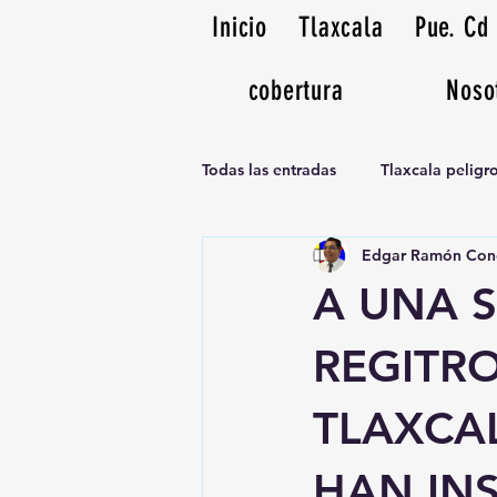
Inicio
Tlaxcala
Pue. Cd
cobertura
Noso
Todas las entradas
Tlaxcala pelig
Edgar Ramón Con
Noticias Musicales radio 1370am
A UNA S
REGITRO
TLAXCA
HAN IN