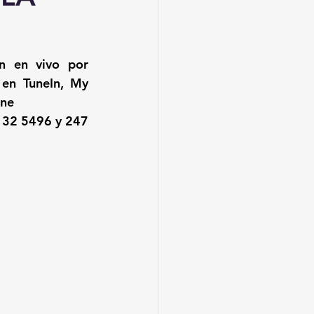
, transmisión en vivo por 
 en TuneIn, My 
ine
132 5496 y 247 