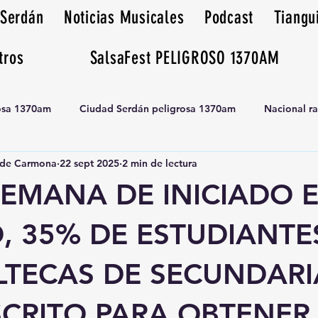
 Serdán
Noticias Musicales
Podcast
Tiangu
tros
SalsaFest PELIGROSO 1370AM
rosa 1370am
Ciudad Serdán peligrosa 1370am
Nacional r
de Carmona
22 sept 2025
2 min de lectura
Tianguis peligrosa 1370am huamantla
EMANA DE INICIADO E
, 35% DE ESTUDIANTE
LTECAS DE SECUNDARI
SCRITO PARA OBTENER