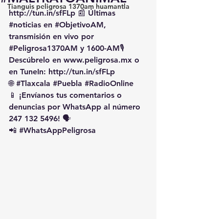
Tianguis peligrosa 1370am huamantla
http://tun.in/sfFLp
 📰 Últimas 
#noticias
 en 
#ObjetivoAM
, 
transmisión en vivo por 
#Peligrosa1370AM
 y 1600-AM🎙️ 
Descúbrelo en 
www.peligrosa.mx
 o 
en TuneIn: 
http://tun.in/sfFLp
🌐 
#Tlaxcala
#Puebla
#RadioOnline
📱 ¡Envíanos tus comentarios o 
denuncias por WhatsApp al número 
247 132 5496! 🗣️
📲 
#WhatsAppPeligrosa