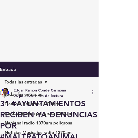
Entrada
Todas las entradas
Edgar Ramón Conde Carmona
Todas las entradas
25 jul 2024
1 min de lectura
31 #AYUNTAMIENTOS
Tlaxcala peligrosa 1370am
RECIBEN YA DENUNCIAS
Ciudad Serdán peligrosa 1370am
Nacional radio 1370am peligrosa
POR
Noticias Musicales radio 1370am
#MALTRATOANIMAL