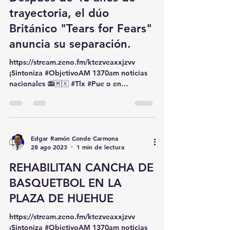
Después de 46 años de
trayectoria, el dúo
Británico "Tears for Fears"
anuncia su separación.
https://stream.zeno.fm/ktezveaxxjzvv
¡Sintoniza #ObjetivoAM 1370am noticias
nacionales 📻🇲🇽 #Tlx #Pue o en
www.peligrosa.mxDespués de...
Edgar Ramón Conde Carmona
28 ago 2023
1 min de lectura
REHABILITAN CANCHA DE
BASQUETBOL EN LA
PLAZA DE HUEHUE