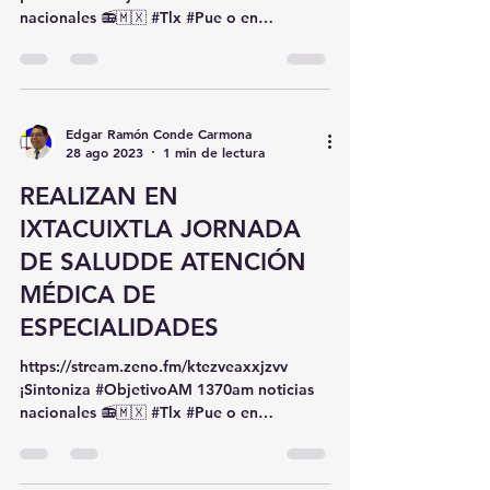
https://stream.zeno.fm/ktezveaxxjzvv
¡Sintoniza #ObjetivoAM 1370am noticias
nacionales 📻🇲🇽 #Tlx #Pue o en
www.peligrosa.mx (Para Wix)
Edgar Ramón Conde Carmona
28 ago 2023
1 min de lectura
REALIZAN EN
IXTACUIXTLA JORNADA
DE SALUDDE ATENCIÓN
MÉDICA DE
ESPECIALIDADES
https://stream.zeno.fm/ktezveaxxjzvv
¡Sintoniza #ObjetivoAM 1370am noticias
nacionales 📻🇲🇽 #Tlx #Pue o en
www.peligrosa.mx (Para Wix)