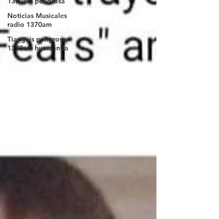
1370am peligrosa
Noticias Musicales
radio 1370am
Tianguis peligrosa
1370am huamantla