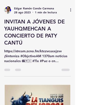
Edgar Ramón Conde Carmona
28 ago 2023
1 min de lectura
INVITAN A JÓVENES DE
YAUHQMEHCAN A
CONCIERTO DE PATY
CANTÚ
https://stream.zeno.fm/ktezveaxxjzvv
¡Sintoniza #ObjetivoAM 1370am noticias
nacionales 📻🇲🇽 #Tlx #Pue o en
www.peligrosa.mx (Para Wix)