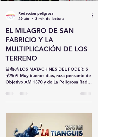
Entonces seguramente los
narcolaboratorios encontrados en Tlaxcala
también eran
Redaccion peligrosa
29 abr
3 min de lectura
EL MILAGRO DE SAN
FABRICIO Y LA
MULTIPLICACIÓN DE LOS
TERRENO
🚨🎭💰 LOS MATACHINES DEL PODER: S
💰🎭🚨 Muy buenos días, raza pensante de
Objetivo AM 1370 y de La Peligrosa Radio
1370 AM, les saluda Chema Méndez,
donde no vendemos incienso político…
aquí ventilamos milagros financieros. Hoy
en nuestra sección favorita: Los
Matachines del Poder, donde la realidad