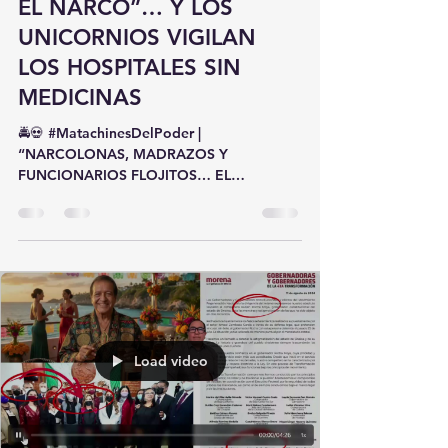
6 may
1 min de lectura
eN TLAXCALA NO EXISTE
EL NARCO”… Y LOS
UNICORNIOS VIGILAN
LOS HOSPITALES SIN
MEDICINAS
🚔💀 #MatachinesDelPoder |
“NARCOLONAS, MADRAZOS Y
FUNCIONARIOS FLOJITOS… EL
TLAXCALA QUE NADIE SE QUIERE
ECHAR” 🍑🔥 Resulta que en Tlaxcala
TODO es “pleito entre particulares”. 😂🎪
📌 ¿Narcolonas firmadas por el CJNG?➡️
“Conflicto entre promotores”. 📌
¿Amenazas en bailes y eventos?➡️
“Chismes del gremio”. 📌 ¿Presencia
criminal señalada hasta por la DEA?➡️
Load video
“Percepción ciudadana”. ¡Ah bueno! 🤡