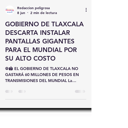
Redaccion peligrosa
8 jun
2 min de lectura
GOBIERNO DE TLAXCALA
DESCARTA INSTALAR
PANTALLAS GIGANTES
PARA EL MUNDIAL POR
SU ALTO COSTO
⚽🏟️ EL GOBIERNO DE TLAXCALA NO
GASTARÁ 60 MILLONES DE PESOS EN
TRANSMISIONES DEL MUNDIAL La
administración estatal encabezada por
Lorena Cuéllar decidió no destinar
recursos para la instalación de pantallas
gigantes en el zócalo de la capital
tlaxcalteca con motivo de la Copa
Mundial de Futbol. Así lo informó el