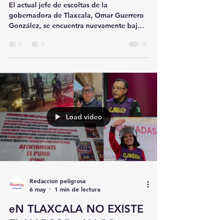
TÉCNICO EN ALIMENTOS
⚠️📄🚔
El actual jefe de escoltas de la
gobernadora de Tlaxcala, Omar Guerrero
González, se encuentra nuevamente bajo
el escrutinio público luego de revelarse
inconsistencias y omisiones en sus
declaraciones patrimoniales,
particularmente en lo relacionado con su
experiencia profesional antes de
integrarse al gobierno estatal en 2021. 📑
👀 De acuerdo con documentos oficiales,
el elemento adscrito a la Secretaría de
Load video
Seguridad Ciudadana (SSC) ingresó el 15
de septiembre de 2021 como e
Redaccion peligrosa