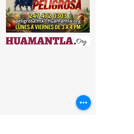
supera al chiste… y el cinismo supera al
presupuesto. Resulta que en Tlaxcala
tenemos un caso digno de canonización
administrativa: Fabricio Mena Rodríguez,
actual secretario de