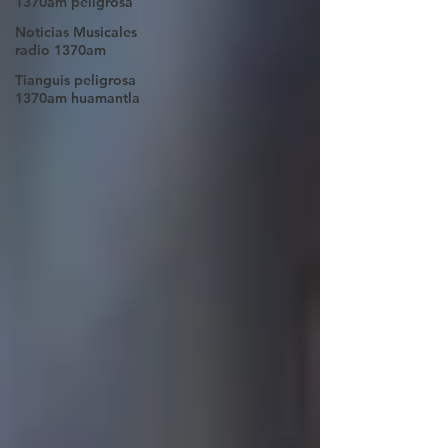
1370am peligrosa
Noticias Musicales
radio 1370am
Tianguis peligrosa
1370am huamantla