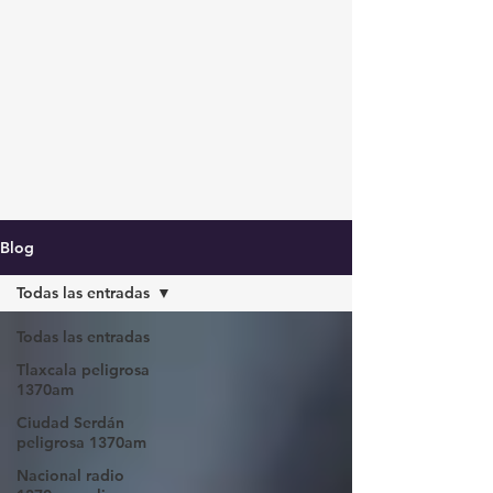
Blog
Todas las entradas
Todas las entradas
Tlaxcala peligrosa
1370am
Ciudad Serdán
peligrosa 1370am
Nacional radio