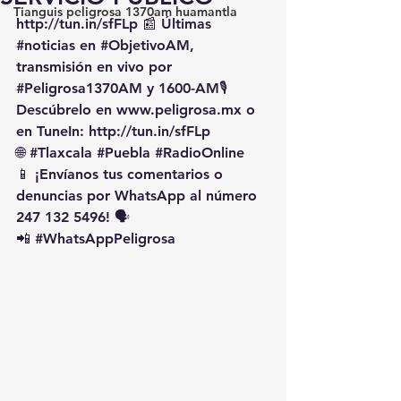
Tianguis peligrosa 1370am huamantla
http://tun.in/sfFLp
 📰 Últimas 
#noticias
 en 
#ObjetivoAM
, 
transmisión en vivo por 
#Peligrosa1370AM
 y 1600-AM🎙️ 
Descúbrelo en 
www.peligrosa.mx
 o 
en TuneIn: 
http://tun.in/sfFLp
🌐 
#Tlaxcala
#Puebla
#RadioOnline
📱 ¡Envíanos tus comentarios o 
denuncias por WhatsApp al número 
247 132 5496! 🗣️
📲 
#WhatsAppPeligrosa