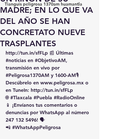
Tianguis peligrosa 1370am huamantla
MADRE; EN LO QUE VA
DEL AÑO SE HAN
CONCRETATO NUEVE
TRASPLANTES
http://tun.in/sfFLp
 📰 Últimas 
#noticias
 en 
#ObjetivoAM
, 
transmisión en vivo por 
#Peligrosa1370AM
 y 1600-AM🎙️ 
Descúbrelo en 
www.peligrosa.mx
 o 
en TuneIn: 
http://tun.in/sfFLp
🌐 
#Tlaxcala
#Puebla
#RadioOnline
📱 ¡Envíanos tus comentarios o 
denuncias por WhatsApp al número 
247 132 5496! 🗣️
📲 
#WhatsAppPeligrosa