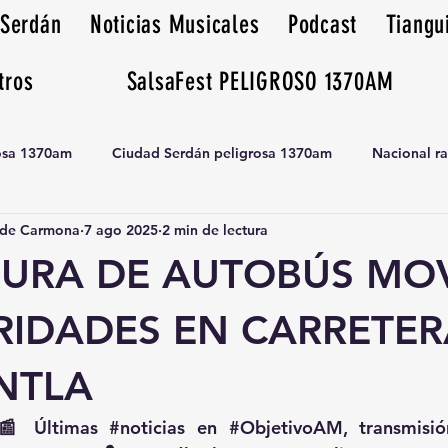
 Serdán
Noticias Musicales
Podcast
Tiangu
tros
SalsaFest PELIGROSO 1370AM
rosa 1370am
Ciudad Serdán peligrosa 1370am
Nacional r
de Carmona
7 ago 2025
2 min de lectura
Tianguis peligrosa 1370am huamantla
URA DE AUTOBÚS MOV
RIDADES EN CARRETER
NTLA
📰 Últimas 
#noticias
 en 
#ObjetivoAM