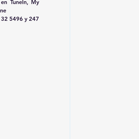
 en TuneIn, My 
ine
132 5496 y 247 