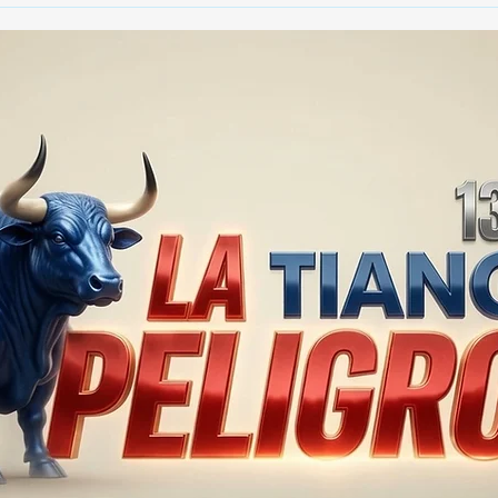
🚨🏛️ SECRETARIO DE
🚔
GOBIERNO ADMITE QUE
25 
TLAXCALA AÚN ENFRENTA
EN S
PROBLEMAS DE
SUP
SEGURIDAD ⚖️📊🚔
MILL