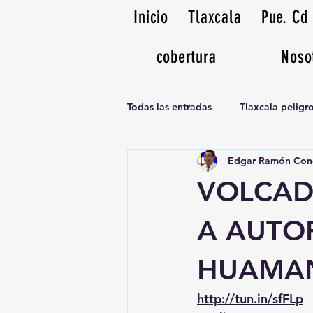
Inicio
Tlaxcala
Pue. Cd
cobertura
Noso
Todas las entradas
Tlaxcala pelig
Edgar Ramón Con
Noticias Musicales radio 1370am
VOLCAD
A AUTO
HUAMA
http://tun.in/sfFLp
 