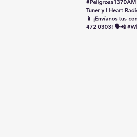
#Peligrosa1370AM
Tuner y I Heart Radi
📱 ¡Envíanos tus c
472 0303! 🗣️📲 
#Wh