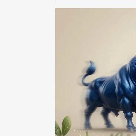
🚨🚔 CAPTURAN EN PUEBLA
A PRESUNTO
RESPONSABLE DE LA
DESAPARICIÓN DE UN
HOMBRE DE SAN PABLO
DEL MONTE ⚖️🔍