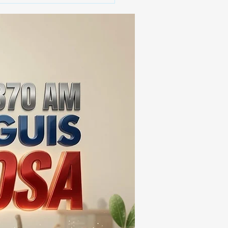
 SSC ASEGURA MÁS DE
MIL DOSIS DE DROGA
EIS MESES; SU VALOR
ERA LOS 100
ONES DE PESOS 💰⚖️🚨