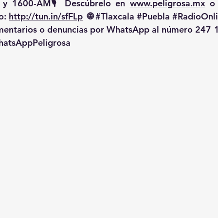
 y 1600-AM🎙️ Descúbrelo en 
www.peligrosa.mx
 o
o: 
http://tun.in/sfFLp
  🌐 
#Tlaxcala
#Puebla
#RadioOnl
omentarios o denuncias por WhatsApp al número 247 
atsAppPeligrosa