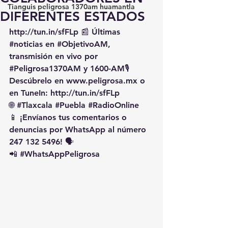
Tianguis peligrosa 1370am huamantla
DIFERENTES ESTADOS
http://tun.in/sfFLp
 📰 Últimas 
#noticias
 en 
#ObjetivoAM
, 
transmisión en vivo por 
#Peligrosa1370AM
 y 1600-AM🎙️ 
Descúbrelo en 
www.peligrosa.mx
 o 
en TuneIn: 
http://tun.in/sfFLp
🌐 
#Tlaxcala
#Puebla
#RadioOnline
📱 ¡Envíanos tus comentarios o 
denuncias por WhatsApp al número 
247 132 5496! 🗣️
📲 
#WhatsAppPeligrosa