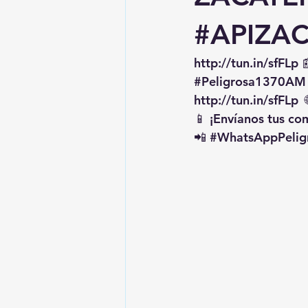
#APIZA
http://tun.in/sfFLp
 
#Peligrosa1370AM
http://tun.in/sfFLp
  
📱 ¡Envíanos tus c
📲 
#WhatsAppPelig