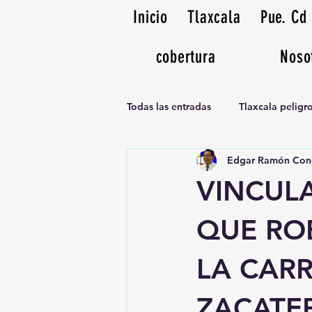
Inicio
Tlaxcala
Pue. Cd
cobertura
Noso
Todas las entradas
Tlaxcala pelig
Edgar Ramón Con
Noticias Musicales radio 1370am
VINCUL
QUE RO
LA CARR
ZACATEP