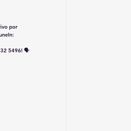
vivo por 
uneIn: 
32 5496! 🗣️