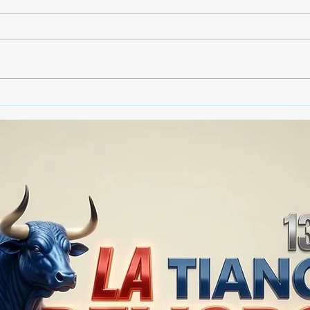
🚨🏛️ SECRETARIO DE
🚔
GOBIERNO ADMITE QUE
25 
TLAXCALA AÚN ENFRENTA
EN S
PROBLEMAS DE
SUP
SEGURIDAD ⚖️📊🚔
MILL