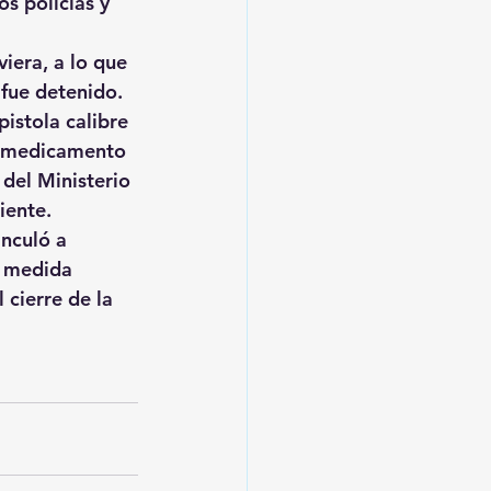
s policías y 
viera, a lo que 
 fue detenido.
istola calibre 
el medicamento 
del Ministerio 
iente.
inculó a 
o medida 
 cierre de la 