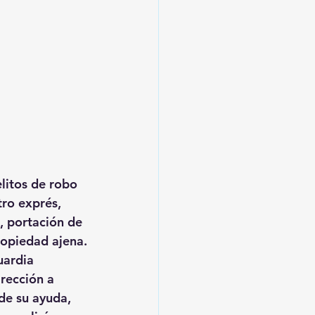
litos de robo 
ro exprés, 
, portación de 
ropiedad ajena.
uardia 
irección a 
de su ayuda, 