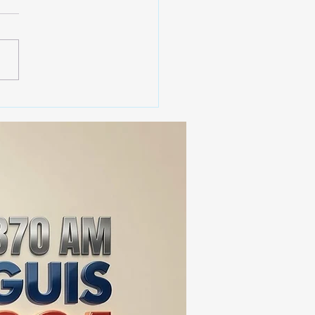
 SSC ASEGURA MÁS DE
MIL DOSIS DE DROGA
EIS MESES; SU VALOR
ERA LOS 100
ONES DE PESOS 💰⚖️🚨