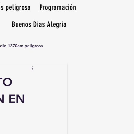
is peligrosa
Programación
Buenos Dias Alegria
adio 1370am peligrosa
TO
N EN