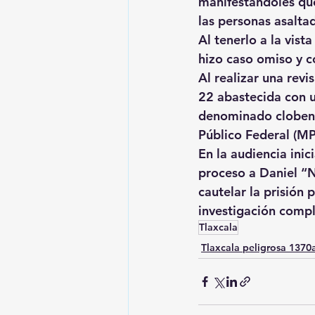
manifestándoles que
las personas asaltad
Al tenerlo a la vista
hizo caso omiso y c
Al realizar una revi
22 abastecida con u
denominado clobenzo
Público Federal (MP
En la audiencia inic
proceso a Daniel “
cautelar la prisión 
investigación comp
Tlaxcala
Tlaxcala peligrosa 137