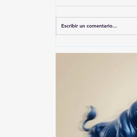
Escribir un comentario...
🚨🚔 CAPTURAN EN PUEBLA
A PRESUNTO
RESPONSABLE DE LA
DESAPARICIÓN DE UN
HOMBRE DE SAN PABLO
DEL MONTE ⚖️🔍