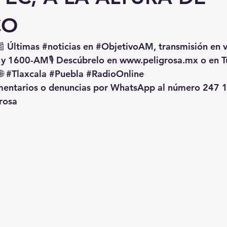
CO
📰 Últimas 
#noticias
 en 
#ObjetivoAM
, transmisión en 
 y 1600-AM🎙️ Descúbrelo en 
www.peligrosa.mx
 o en T
🌐 
#Tlaxcala
#Puebla
#RadioOnline
omentarios o denuncias por WhatsApp al número 247 1
rosa