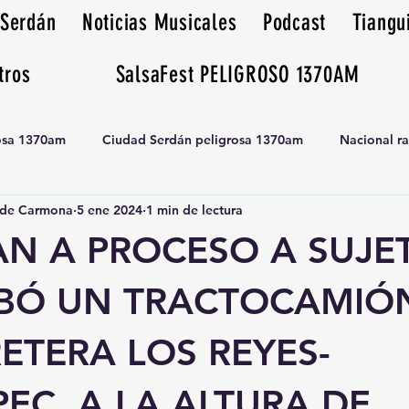
 Serdán
Noticias Musicales
Podcast
Tiangu
tros
SalsaFest PELIGROSO 1370AM
rosa 1370am
Ciudad Serdán peligrosa 1370am
Nacional r
de Carmona
5 ene 2024
1 min de lectura
Tianguis peligrosa 1370am huamantla
AN A PROCESO A SUJE
BÓ UN TRACTOCAMIÓ
ETERA LOS REYES-
EC, A LA ALTURA DE