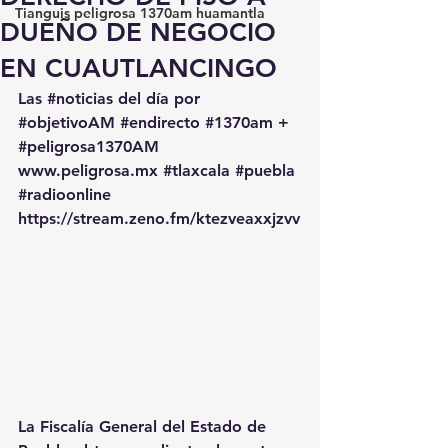
Tianguis peligrosa 1370am huamantla
DUEÑO DE NEGOCIO
EN CUAUTLANCINGO
Las 
#noticias
 del día por 
#objetivoAM
#endirecto
#1370am
 + 
#peligrosa1370AM
www.peligrosa.mx
#tlaxcala
#puebla
#radioonline
https://stream.zeno.fm/ktezveaxxjzvv
La Fiscalía General del Estado de 