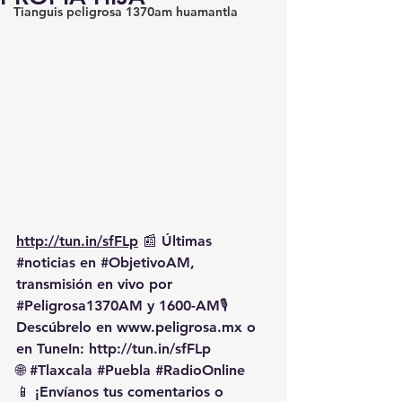
Tianguis peligrosa 1370am huamantla
http://tun.in/sfFLp
 📰 Últimas 
#noticias
 en 
#ObjetivoAM
, 
transmisión en vivo por 
#Peligrosa1370AM
 y 1600-AM🎙️ 
Descúbrelo en 
www.peligrosa.mx
 o 
en TuneIn: 
http://tun.in/sfFLp
🌐 
#Tlaxcala
#Puebla
#RadioOnline
📱 ¡Envíanos tus comentarios o 