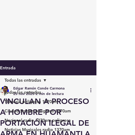
Entrada
Todas las entradas
Edgar Ramón Conde Carmona
Todas las entradas
25 nov 2025
2 min de lectura
VINCULAN A PROCESO
Tlaxcala peligrosa 1370am
A HOMBRE POR
Ciudad Serdán peligrosa 1370am
Nacional radio 1370am peligrosa
PORTACIÓN ILEGAL DE
Noticias Musicales radio 1370am
ARMA EN HUAMANTLA