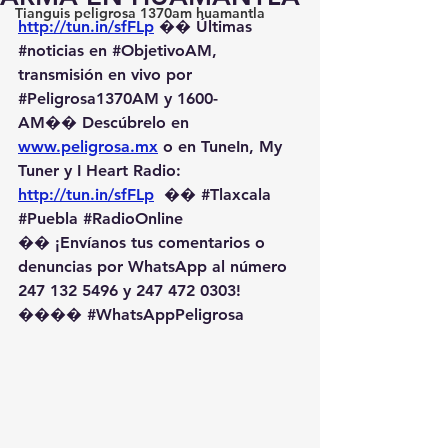
Tianguis peligrosa 1370am huamantla
http://tun.in/sfFLp
 �� Últimas 
#noticias
 en 
#ObjetivoAM
, 
transmisión en vivo por 
#Peligrosa1370AM
 y 1600-
AM��️ Descúbrelo en 
www.peligrosa.mx
 o en TuneIn, My 
Tuner y I Heart Radio: 
http://tun.in/sfFLp
  �� 
#Tlaxcala
#Puebla
#RadioOnline
�� ¡Envíanos tus comentarios o 
denuncias por WhatsApp al número 
247 132 5496 y 247 472 0303! 
��️�� 
#WhatsAppPeligrosa