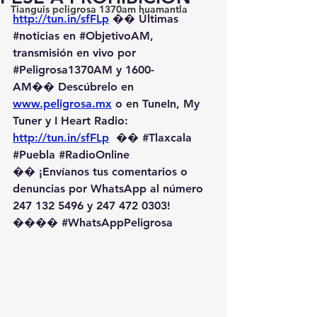
Tianguis peligrosa 1370am huamantla
http://tun.in/sfFLp
 �� Últimas 
#noticias
 en 
#ObjetivoAM
, 
transmisión en vivo por 
#Peligrosa1370AM
 y 1600-
AM��️ Descúbrelo en 
www.peligrosa.mx
 o en TuneIn, My 
Tuner y I Heart Radio: 
http://tun.in/sfFLp
  �� 
#Tlaxcala
#Puebla
#RadioOnline
�� ¡Envíanos tus comentarios o 
denuncias por WhatsApp al número 
247 132 5496 y 247 472 0303! 
��️�� 
#WhatsAppPeligrosa