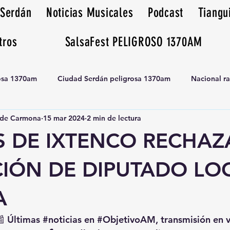
 Serdán
Noticias Musicales
Podcast
Tiangu
tros
SalsaFest PELIGROSO 1370AM
rosa 1370am
Ciudad Serdán peligrosa 1370am
Nacional r
de Carmona
15 mar 2024
2 min de lectura
Tianguis peligrosa 1370am huamantla
S DE IXTENCO RECHA
CIÓN DE DIPUTADO LO
A
📰 Últimas 
#noticias
 en 
#ObjetivoAM
, transmisión en 