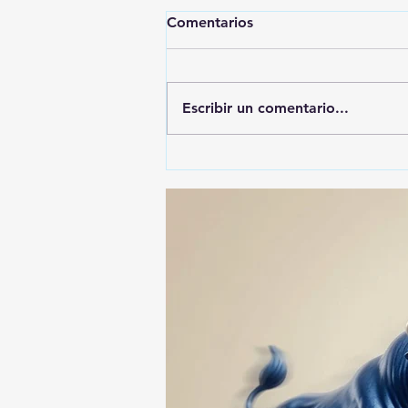
Comentarios
Escribir un comentario...
🚨🚔 CAPTURAN EN PUEBLA
A PRESUNTO
RESPONSABLE DE LA
DESAPARICIÓN DE UN
HOMBRE DE SAN PABLO
DEL MONTE ⚖️🔍