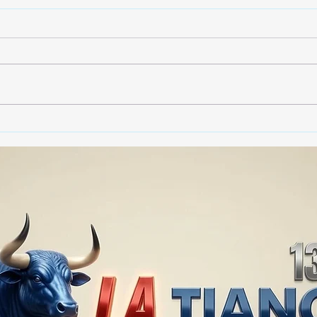
🚨🏛️ SECRETARIO DE
🚔
GOBIERNO ADMITE QUE
25 
TLAXCALA AÚN ENFRENTA
EN S
PROBLEMAS DE
SUP
SEGURIDAD ⚖️📊🚔
MILL