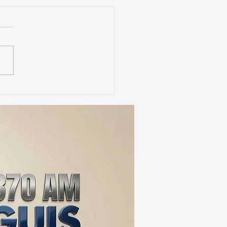
 SSC ASEGURA MÁS DE
MIL DOSIS DE DROGA
EIS MESES; SU VALOR
ERA LOS 100
ONES DE PESOS 💰⚖️🚨