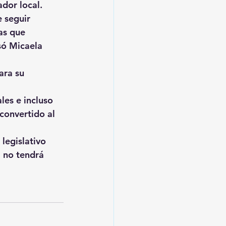
ador local.
 seguir 
as que 
só Micaela 
ara su 
es e incluso 
convertido al 
legislativo 
 no tendrá 