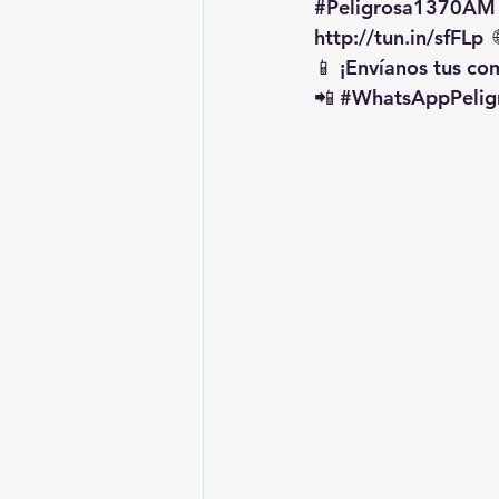
#Peligrosa1370AM
http://tun.in/sfFLp
  
📱 ¡Envíanos tus c
📲 
#WhatsAppPelig