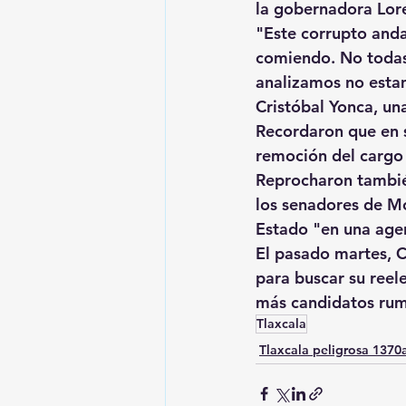
la gobernadora Lore
"Este corrupto anda
comiendo. No todas
analizamos no estam
Cristóbal Yonca, una
Recordaron que en s
remoción del cargo 
Reprocharon también
los senadores de Mo
Estado "en una age
El pasado martes, Ca
para buscar su reel
más candidatos rumb
Tlaxcala
Tlaxcala peligrosa 137