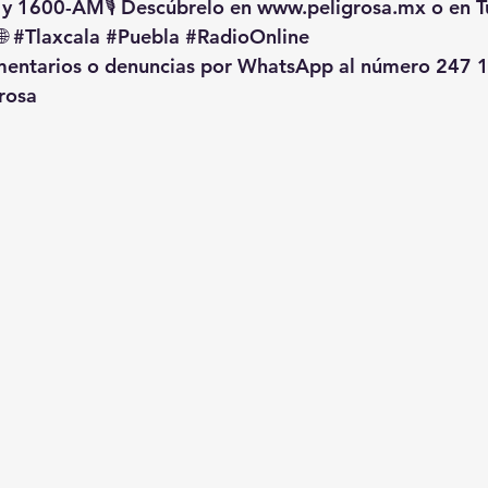
 y 1600-AM🎙️ Descúbrelo en 
www.peligrosa.mx
 o en T
🌐 
#Tlaxcala
#Puebla
#RadioOnline
omentarios o denuncias por WhatsApp al número 247 1
rosa