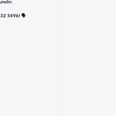
uneIn: 
32 5496! 🗣️