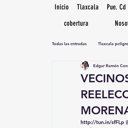
Inicio
Tlaxcala
Pue. Cd
cobertura
Noso
Todas las entradas
Tlaxcala pelig
Edgar Ramón Con
Noticias Musicales radio 1370am
VECINO
REELEC
MOREN
http://tun.in/sfFLp
 