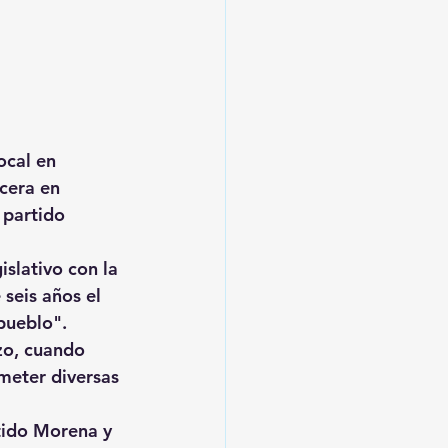
ocal en 
cera en 
 partido 
slativo con la 
seis años el 
pueblo".
zo, cuando 
meter diversas 
tido Morena y 