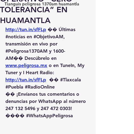
Tianguis peligrosa 1370am huamantla
TOLERANCIA” EN
HUAMANTLA
http://tun.in/sfFLp
 �� Últimas 
#noticias
 en 
#ObjetivoAM
, 
transmisión en vivo por 
#Peligrosa1370AM
 y 1600-
AM��️ Descúbrelo en 
www.peligrosa.mx
 o en TuneIn, My 
Tuner y I Heart Radio: 
http://tun.in/sfFLp
  �� 
#Tlaxcala
#Puebla
#RadioOnline
�� ¡Envíanos tus comentarios o 
denuncias por WhatsApp al número 
247 132 5496 y 247 472 0303! 
��️�� 
#WhatsAppPeligrosa