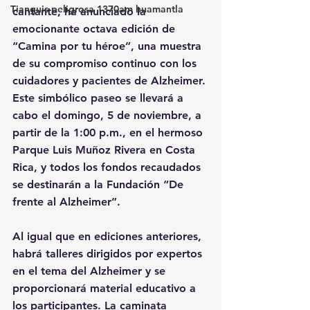
Tianguis peligrosa 1370am huamantla
cantante, ha anunciado la 
emocionante octava edición de 
“Camina por tu héroe”, una muestra 
de su compromiso continuo con los 
cuidadores y pacientes de Alzheimer.
Este simbólico paseo se llevará a 
cabo el domingo, 5 de noviembre, a 
partir de la 1:00 p.m., en el hermoso 
Parque Luis Muñoz Rivera en Costa 
Rica, y todos los fondos recaudados 
se destinarán a la Fundación “De 
frente al Alzheimer”.
Al igual que en ediciones anteriores, 
habrá talleres dirigidos por expertos 
en el tema del Alzheimer y se 
proporcionará material educativo a 
los participantes. La caminata 