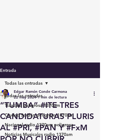
Entrada
Todas las entradas
Edgar Ramón Conde Carmona
Todas las entradas
22 may 2024
1 min de lectura
“TUMBA” #ITE TRES
Tlaxcala peligrosa 1370am
CANDIDATURAS PLURIS
Ciudad Serdán peligrosa 1370am
Nacional radio 1370am peligrosa
AL #PRI, #PAN Y #FxM
Noticias Musicales radio 1370am
POR NO CUBRIR