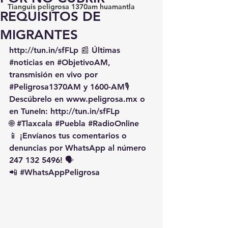
Tianguis peligrosa 1370am huamantla
REQUISITOS DE
MIGRANTES
http://tun.in/sfFLp
 📰 Últimas 
#noticias
 en 
#ObjetivoAM
, 
transmisión en vivo por 
#Peligrosa1370AM
 y 1600-AM🎙️ 
Descúbrelo en 
www.peligrosa.mx
 o 
en TuneIn: 
http://tun.in/sfFLp
🌐 
#Tlaxcala
#Puebla
#RadioOnline
📱 ¡Envíanos tus comentarios o 
denuncias por WhatsApp al número 
247 132 5496! 🗣️
📲 
#WhatsAppPeligrosa