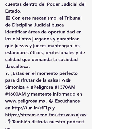
cuentas dentro del Poder Judicial del 
Estado.
🏛️ Con este mecanismo, el Tribunal 
de Disciplina Judicial busca 
identificar áreas de oportunidad en 
los distintos juzgados y garantizar 
que juezas y jueces mantengan los 
estándares éticos, profesionales y de 
calidad que demanda la sociedad 
tlaxcalteca.
🎶 ¡Estás en el momento perfecto 
para disfrutar de la salsa! 🔥📻 
Sintoniza 
+ 
#Peligrosa
#1370AM
#1600AM
 y mantente informado en 
www.peligrosa.mx
. 🎧 Escúchanos 
en 
http://tun.in/sfFLp
 y 
https://stream.zeno.fm/ktezveaxxjzvv
. 🎙️ También disfruta nuestro podcast 
en 