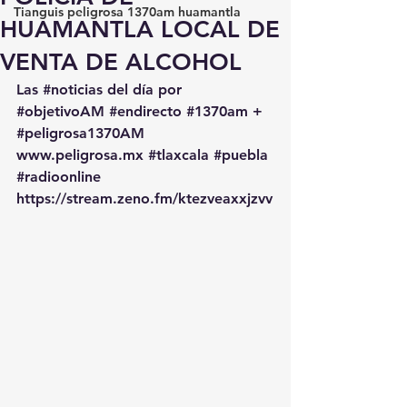
Tianguis peligrosa 1370am huamantla
HUAMANTLA LOCAL DE
VENTA DE ALCOHOL
Las 
#noticias
 del día por 
#objetivoAM
#endirecto
#1370am
 + 
#peligrosa1370AM
www.peligrosa.mx
#tlaxcala
#puebla
#radioonline
https://stream.zeno.fm/ktezveaxxjzvv