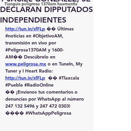
Tianguis peligrosa 1370am huamantla
DECLARAN DIPPUTADOS
INDEPENDIENTES
http://tun.in/sfFLp
 �� Últimas 
#noticias
 en 
#ObjetivoAM
, 
transmisión en vivo por 
#Peligrosa1370AM
 y 1600-
AM��️ Descúbrelo en 
www.peligrosa.mx
 o en TuneIn, My 
Tuner y I Heart Radio: 
http://tun.in/sfFLp
  �� 
#Tlaxcala
#Puebla
#RadioOnline
�� ¡Envíanos tus comentarios o 
denuncias por WhatsApp al número 
247 132 5496 y 247 472 0303! 
��️�� 
#WhatsAppPeligrosa