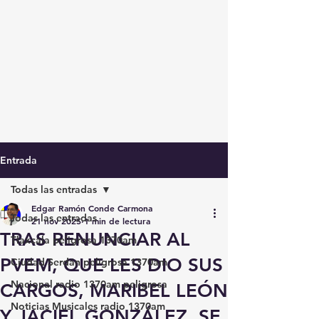
Entrada
Todas las entradas
Edgar Ramón Conde Carmona
Todas las entradas
21 nov 2025
1 min de lectura
TRAS RENUNCIAR AL
Tlaxcala peligrosa 1370am
PVEM, QUE LES DIO SUS
Ciudad Serdán peligrosa 1370am
Nacional radio 1370am peligrosa
CARGOS, MARIBEL LEÓN
Noticias Musicales radio 1370am
Y JACIEL GONZÁLEZ, SE