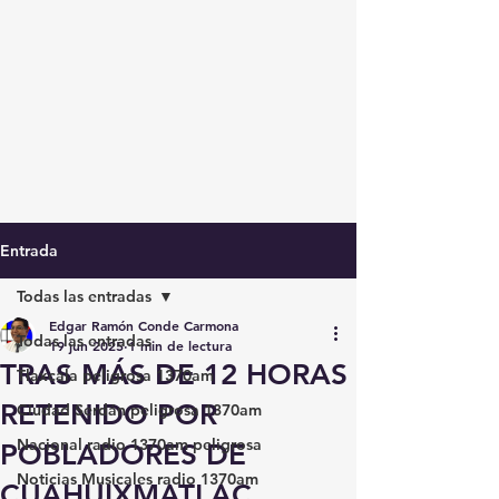
Entrada
Todas las entradas
Edgar Ramón Conde Carmona
Todas las entradas
19 jun 2025
1 min de lectura
TRAS MÁS DE 12 HORAS
Tlaxcala peligrosa 1370am
RETENIDO POR
Ciudad Serdán peligrosa 1370am
Nacional radio 1370am peligrosa
POBLADORES DE
Noticias Musicales radio 1370am
CUAHUIXMATLAC,