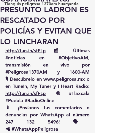
Tianguis peligrosa 1370am huamantla
PRESUNTO LADRÓN ES
RESCATADO POR
POLICÍAS Y EVITAN QUE
LO LINCHARAN
http://tun.in/sfFLp
 📰 Últimas 
#noticias
 en 
#ObjetivoAM
, 
transmisión en vivo por 
#Peligrosa1370AM
 y 1600-AM
🎙️ Descúbrelo en 
www.peligrosa.mx
 o 
en TuneIn, My Tuner y I Heart Radio: 
http://tun.in/sfFLp
  🌐 
#Tlaxcala
#Puebla
#RadioOnline
📱 ¡Envíanos tus comentarios o 
denuncias por WhatsApp al número 
247 132 5496! 🗣️
📲 
#WhatsAppPeligrosa