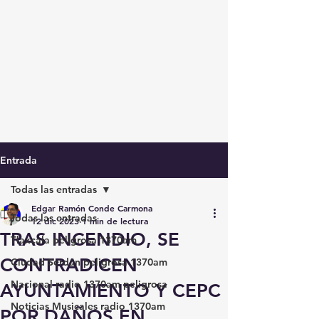
Entrada
Todas las entradas
Edgar Ramón Conde Carmona
Todas las entradas
12 dic 2023
1 min de lectura
TRAS INCENDIO, SE
Tlaxcala peligrosa 1370am
CONTRADICEN
Ciudad Serdán peligrosa 1370am
Nacional radio 1370am peligrosa
AYUNTAMIENTO Y CEPC
Noticias Musicales radio 1370am
POR DAÑOS EN