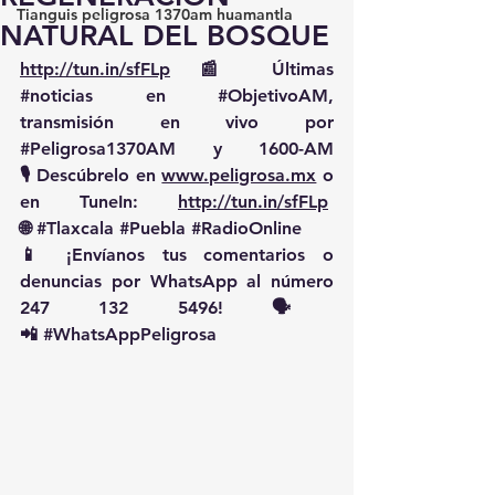
Tianguis peligrosa 1370am huamantla
NATURAL DEL BOSQUE
http://tun.in/sfFLp
 📰 Últimas 
#noticias
 en 
#ObjetivoAM
, 
transmisión en vivo por 
#Peligrosa1370AM
 y 1600-AM
🎙️ Descúbrelo en 
www.peligrosa.mx
 o 
en TuneIn: 
http://tun.in/sfFLp
🌐 
#Tlaxcala
#Puebla
#RadioOnline
📱 ¡Envíanos tus comentarios o 
denuncias por WhatsApp al número 
247 132 5496! 🗣️
📲 
#WhatsAppPeligrosa