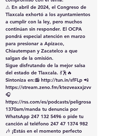
⚠️ En 
abril de 2024
, el Congreso de 
Tlaxcala 
exhortó a los ayuntamientos 
a cumplir con la ley
, pero muchos 
continúan sin responder. El OCPA 
pondrá especial atención en marzo 
para presionar a 
Apizaco, 
Chiautempan y Zacatelco
 a que 
salgan de la omisión.
Sigue disfrutando de la mejor salsa 
del estado de Tlaxcala. 💃🕺🔥 
Sintoniza en:📻 
http://tun.in/sfFLp
 📲
https://
stream.zeno.fm/ktezveaxxjzvv
🎧
https://rss.com/es/podcasts/peligrosa
1370am/manda
 tu denuncia por 
WhatsApp 247 132 5496 o pide tu 
canción al teléfono 247 47 1374 982
🎶 ¡Estás en el momento perfecto 