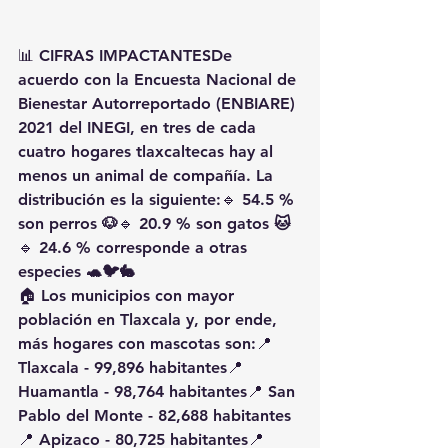
📊 
CIFRAS IMPACTANTES
De 
acuerdo con la 
Encuesta Nacional de 
Bienestar Autorreportado (ENBIARE) 
2021
 del INEGI, en 
tres de cada 
cuatro hogares tlaxcaltecas hay al 
menos un animal de compañía
. La 
distribución es la siguiente:🔹 
54.5 % 
son perros 🐶
🔹 
20.9 % son gatos 🐱
🔹 
24.6 % corresponde a otras 
especies 🐢🐦🐇
🏠 
Los municipios con mayor 
población en Tlaxcala y, por ende, 
más hogares con mascotas son:
📍 
Tlaxcala - 99,896 habitantes📍 
Huamantla - 98,764 habitantes📍 San 
Pablo del Monte - 82,688 habitantes
📍 Apizaco - 80,725 habitantes📍 