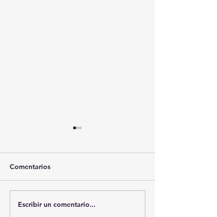
Comentarios
Escribir un comentario...
🚨🏛️ SECRETARIO DE
🚔💊 SSC ASEG