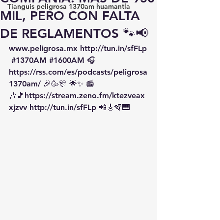
Tianguis peligrosa 1370am huamantla
MIL, PERO CON FALTA
DE REGLAMENTOS 🐾📢
www.peligrosa.mx
http://tun.in/sfFLp
#1370AM
#1600AM
 🎧 
https://rss.com/es/podcasts/peligrosa
1370am/
 🎉🥳🎊 🌟✨ 📻
🎶🎵
https://
stream.zeno.fm/ktezveax
xjzvv
http://tun.in/sfFLp
 📲🎸🪇🎹