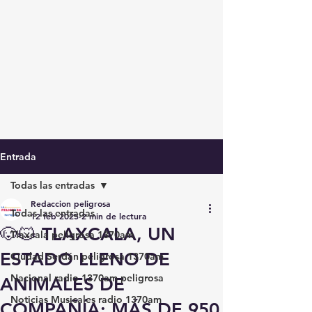
Entrada
Todas las entradas
Redaccion peligrosa
Todas las entradas
12 feb 2025
2 min de lectura
🐶🐱 TLAXCALA, UN
Tlaxcala peligrosa 1370am
ESTADO LLENO DE
Ciudad Serdán peligrosa 1370am
Nacional radio 1370am peligrosa
ANIMALES DE
Noticias Musicales radio 1370am
COMPAÑÍA: MÁS DE 950