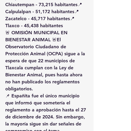
Chiautempan - 73,215 habitantes📍 
Calpulalpan - 51,172 habitantes📍 
Zacatelco - 45,717 habitantes📍 
Tlaxco - 45,438 habitantes
🚨 
OMISIÓN MUNICIPAL EN 
BIENESTAR ANIMAL
 🚨El 
Observatorio Ciudadano de 
Protección Animal (OCPA)
 sigue a la 
espera de que 
22 municipios de 
Tlaxcala
 cumplan con la 
Ley de 
Bienestar Animal
, pues hasta ahora 
no han publicado los reglamentos 
obligatorios
.
📌 
Españita
 fue el único municipio 
que informó que sometería el 
reglamento a aprobación hasta el 
27 
de diciembre de 2024
. Sin embargo, 
la mayoría sigue sin dar señales de 
compromiso con el tema.