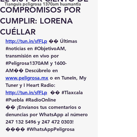
Tianguis peligrosa 1370am huamantla
COMPROMISOS POR
CUMPLIR: LORENA
CUÉLLAR
http://tun.in/sfFLp
 �� Últimas 
#noticias
 en 
#ObjetivoAM
, 
transmisión en vivo por 
#Peligrosa1370AM
 y 1600-
AM��️ Descúbrelo en 
www.peligrosa.mx
 o en TuneIn, My 
Tuner y I Heart Radio: 
http://tun.in/sfFLp
  �� 
#Tlaxcala
#Puebla
#RadioOnline
�� ¡Envíanos tus comentarios o 
denuncias por WhatsApp al número 
247 132 5496 y 247 472 0303! 
��️�� 
#WhatsAppPeligrosa