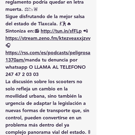
reglamento podría quedar en letra 
muerta. ⚖️📉🚨
Sigue disfrutando de la mejor salsa 
del estado de Tlaxcala. 💃🕺🔥 
Sintoniza en:📻 
http://tun.in/sfFLp
 📲
https://
stream.zeno.fm/ktezveaxxjzvv
🎧
https://rss.com/es/podcasts/peligrosa
1370am/
manda
 tu denuncia por 
whatsapp O LLAMA AL TELEFONO 
247 47 2 03 03
La discusión sobre los scooters no 
solo refleja un cambio en la 
movilidad urbana, sino también la 
urgencia de adaptar la legislación a 
nuevas formas de transporte que, sin 
control, pueden convertirse en un 
problema más dentro del ya 
complejo panorama vial del estado. 🚦