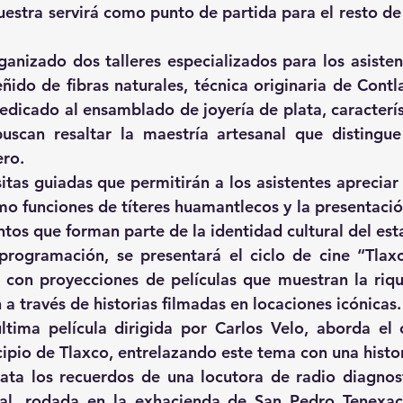
uestra servirá como punto de partida para el resto de 
anizado dos talleres especializados para los asistent
eñido de fibras naturales, técnica originaria de Contl
edicado al ensamblado de joyería de plata, característ
buscan resaltar la maestría artesanal que distingue
ero.
itas guiadas que permitirán a los asistentes apreciar 
omo funciones de títeres huamantlecos y la presentació
ntos que forman parte de la identidad cultural del est
rogramación, se presentará el ciclo de cine 
“Tlaxc
, con proyecciones de películas que muestran la rique
n a través de historias filmadas en locaciones icónicas.
última película dirigida por Carlos Velo, aborda el 
ipio de Tlaxco, entrelazando este tema con una histo
lata los recuerdos de una locutora de radio diagnos
al, rodada en la exhacienda de San Pedro Tenexac,