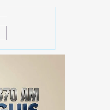
 SSC ASEGURA MÁS DE
MIL DOSIS DE DROGA
EIS MESES; SU VALOR
ERA LOS 100
ONES DE PESOS 💰⚖️🚨