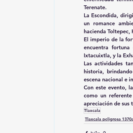
Terenate.
La Escondida
, diri
un romance ambien
hacienda Toltepec,
El imperio de la fo
encuentra fortuna 
Ixtacuixtla, y la E
Las actividades ta
historia, brindand
escena nacional e i
Con este evento, l
como un referente 
apreciación de sus 
Tlaxcala
Tlaxcala peligrosa 137