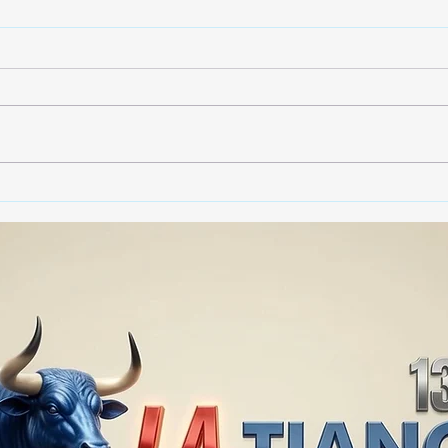
🚨🏛️ SECRETARIO DE
🚔
GOBIERNO ADMITE QUE
25 
TLAXCALA AÚN ENFRENTA
EN S
PROBLEMAS DE
SUP
SEGURIDAD ⚖️📊🚔
MILL