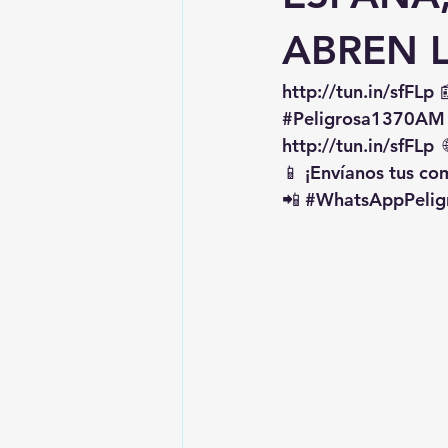
ABREN 
http://tun.in/sfFLp
 
#Peligrosa1370AM
http://tun.in/sfFLp
  
📱 ¡Envíanos tus c
📲 
#WhatsAppPelig