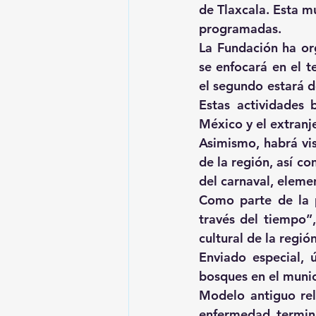
de Tlaxcala. Esta m
programadas.
La Fundación ha org
se enfocará en el t
el segundo estará d
Estas actividades 
México y el extranj
Asimismo, habrá vis
de la región, así c
del carnaval, eleme
Como parte de la p
través del tiempo”
cultural de la regió
Enviado especial
, 
bosques en el munic
Modelo antiguo
 re
enfermedad termin