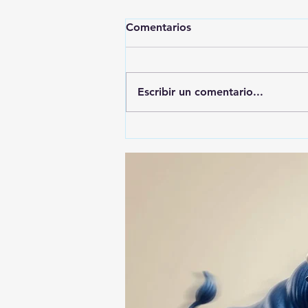
Comentarios
Escribir un comentario...
🚨🚔 CAPTURAN EN PUEBLA
A PRESUNTO
RESPONSABLE DE LA
DESAPARICIÓN DE UN
HOMBRE DE SAN PABLO
DEL MONTE ⚖️🔍