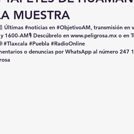
LA MUESTRA
📰 Últimas 
#noticias
 en 
#ObjetivoAM
, transmisión en 
 y 1600-AM🎙️ Descúbrelo en 
www.peligrosa.mx
 o en T
🌐 
#Tlaxcala
#Puebla
#RadioOnline
omentarios o denuncias por WhatsApp al número 247 1
rosa