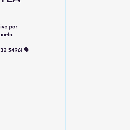
vivo por 
uneIn: 
32 5496! 🗣️