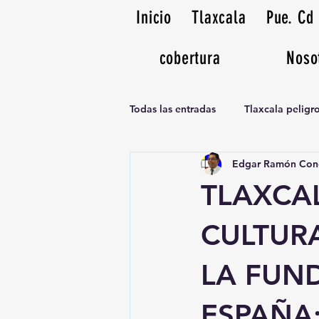
Inicio
Tlaxcala
Pue. Cd
cobertura
Noso
Todas las entradas
Tlaxcala pelig
Edgar Ramón Con
Noticias Musicales radio 1370am
TLAXCA
CULTURA
LA FUN
ESPAÑA