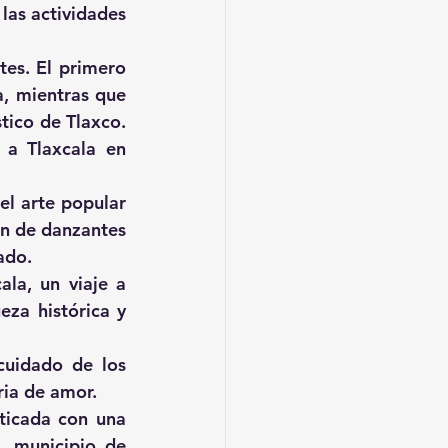
las actividades 
es. El primero 
a, mientras que 
ico de Tlaxco. 
 a Tlaxcala en 
el arte popular 
n de danzantes 
ado.
ala, un viaje a 
za histórica y 
cuidado de los 
ria de amor.
ticada con una 
 municipio de 