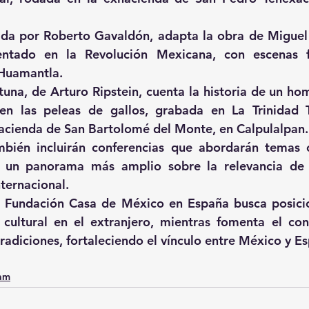
gida por Roberto Gavaldón, adapta la obra de Miguel N
tado en la Revolución Mexicana, con escenas fi
 Huamantla.
rtuna
, de Arturo Ripstein, cuenta la historia de un ho
en las peleas de gallos, grabada en La Trinidad T
xhacienda de San Bartolomé del Monte, en Calpulalpan.
mbién incluirán conferencias que abordarán temas c
o un panorama más amplio sobre la relevancia de T
nternacional.
a Fundación Casa de México en España busca posicio
cultural en el extranjero, mientras fomenta el con
tradiciones, fortaleciendo el vínculo entre México y E
0am