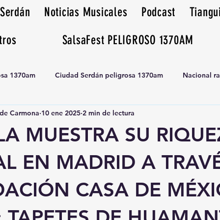
 Serdán
Noticias Musicales
Podcast
Tiangu
tros
SalsaFest PELIGROSO 1370AM
rosa 1370am
Ciudad Serdán peligrosa 1370am
Nacional r
de Carmona
10 ene 2025
2 min de lectura
Tianguis peligrosa 1370am huamantla
LA MUESTRA SU RIQUE
L EN MADRID A TRAV
DACIÓN CASA DE MÉXI
; TAPETES DE HUAMAN