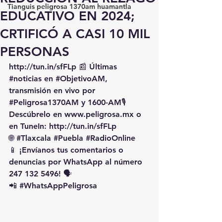
Tianguis peligrosa 1370am huamantla
EDUCATIVO EN 2024;
CRTIFICÓ A CASI 10 MIL
PERSONAS
http://tun.in/sfFLp
 📰 Últimas 
#noticias
 en 
#ObjetivoAM
, 
transmisión en vivo por 
#Peligrosa1370AM
 y 1600-AM🎙️ 
Descúbrelo en 
www.peligrosa.mx
 o 
en TuneIn: 
http://tun.in/sfFLp
🌐 
#Tlaxcala
#Puebla
#RadioOnline
📱 ¡Envíanos tus comentarios o 
denuncias por WhatsApp al número 
247 132 5496! 🗣️
📲 
#WhatsAppPeligrosa