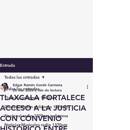
Entrada
Todas las entradas
Edgar Ramón Conde Carmona
Todas las entradas
25 mar 2025
2 min de lectura
TLAXCALA FORTALECE
Tlaxcala peligrosa 1370am
ACCESO A LA JUSTICIA
Ciudad Serdán peligrosa 1370am
Nacional radio 1370am peligrosa
CON CONVENIO
Noticias Musicales radio 1370am
HISTÓRICO ENTRE