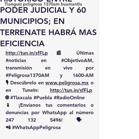
Tianguis peligrosa 1370am huamantla
PODER JUDICIAL Y 60
MUNICIPIOS; EN
TERRENATE HABRÁ MAS
EFICIENCIA
http://tun.in/sfFLp
 📰 Últimas 
#noticias
 en 
#ObjetivoAM
, 
transmisión en vivo por 
#Peligrosa1370AM
 y 1600-AM
🎙️ Descúbrelo en 
www.peligrosa.mx
 o 
en TuneIn: 
http://tun.in/sfFLp
🌐 
#Tlaxcala
#Puebla
#RadioOnline
📱 ¡Envíanos tus comentarios o 
denuncias por WhatsApp al número 
247 132 5496! 🗣️
📲 
#WhatsAppPeligrosa