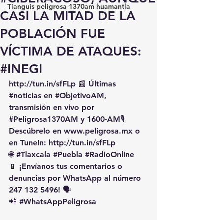
Tianguis peligrosa 1370am huamantla
CASI LA MITAD DE LA
POBLACIÓN FUE
VÍCTIMA DE ATAQUES:
#INEGI
http://tun.in/sfFLp
 📰 Últimas 
#noticias
 en 
#ObjetivoAM
, 
transmisión en vivo por 
#Peligrosa1370AM
 y 1600-AM🎙️ 
Descúbrelo en 
www.peligrosa.mx
 o 
en TuneIn: 
http://tun.in/sfFLp
🌐 
#Tlaxcala
#Puebla
#RadioOnline
📱 ¡Envíanos tus comentarios o 
denuncias por WhatsApp al número 
247 132 5496! 🗣️
📲 
#WhatsAppPeligrosa