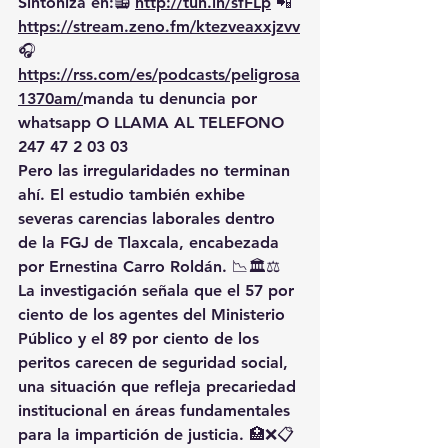
Sintoniza en:📻 
http://tun.in/sfFLp
 📲
https://
stream.zeno.fm/ktezveaxxjzvv
🎧
https://rss.com/es/podcasts/peligrosa
1370am/
manda
 tu denuncia por 
whatsapp O LLAMA AL TELEFONO 
247 47 2 03 03
Pero las irregularidades no terminan 
ahí. El estudio también exhibe 
severas carencias laborales dentro 
de la FGJ de Tlaxcala, encabezada 
por Ernestina Carro Roldán. 📉🏛️⚖️
La investigación señala que el 57 por 
ciento de los agentes del Ministerio 
Público y el 89 por ciento de los 
peritos carecen de seguridad social, 
una situación que refleja precariedad 
institucional en áreas fundamentales 
para la impartición de justicia. 🏥❌📋