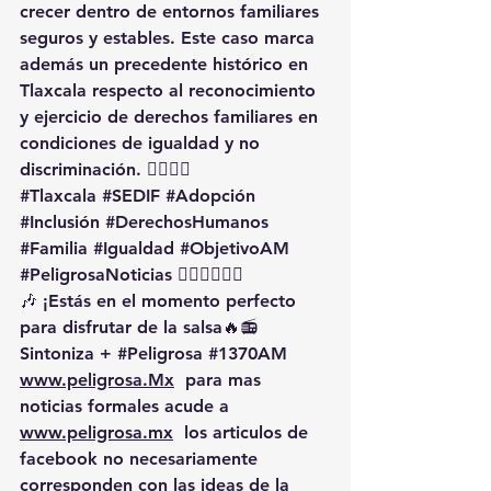
crecer dentro de entornos familiares 
seguros y estables. Este caso marca 
además un precedente histórico en 
Tlaxcala respecto al reconocimiento 
y ejercicio de derechos familiares en 
condiciones de igualdad y no 
discriminación. 🏳️‍🌈👶📄
#Tlaxcala
#SEDIF
#Adopción
#Inclusión
#DerechosHumanos
#Familia
#Igualdad
#ObjetivoAM
#PeligrosaNoticias
 🏳️‍🌈⚖️👨‍👩‍👦
🎶 ¡Estás en el momento perfecto 
para disfrutar de la salsa🔥📻 
Sintoniza + 
#Peligrosa
#1370AM
www.peligrosa.Mx
  para mas 
noticias formales acude a 
www.peligrosa.mx
  los articulos de 
facebook no necesariamente 
corresponden con las ideas de la 