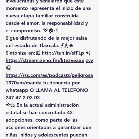
involucradas y señalaron que este 
momento representa el inicio de una 
nueva etapa familiar construida 
desde el amor, la responsabilidad y 
el compromiso. 💖🏠👶
Sigue disfrutando de la mejor salsa 
del estado de Tlaxcala. 💃🕺🔥 
Sintoniza en:📻 
http://tun.in/sfFLp
 📲
https://
stream.zeno.fm/ktezveaxxjzvv
🎧
https://rss.com/es/podcasts/peligrosa
1370am/
manda
 tu denuncia por 
whatsapp O LLAMA AL TELEFONO 
247 47 2 03 03
📢⚖️ En la actual administración 
estatal se han concretado 43 
adopciones, como parte de las 
acciones orientadas a garantizar que 
niñas, niños y adolescentes puedan 