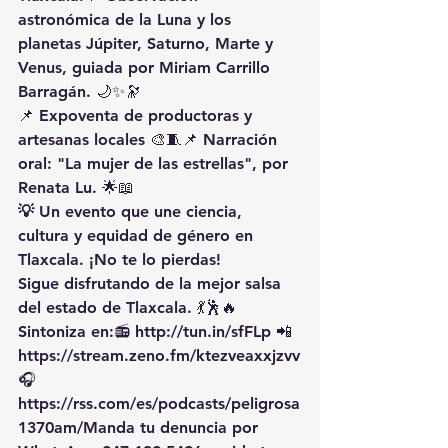
astronómica
 de la Luna y los 
planetas 
Júpiter, Saturno, Marte y 
Venus
, guiada por Miriam Carrillo 
Barragán. 🌙✨🔭
📌 
Expoventa de productoras y 
artesanas locales
 🎨🧵📌 
Narración 
oral:
 "La mujer de las estrellas", por 
Renata Lu. 🌟📖
💡 Un evento que une ciencia, 
cultura y equidad de género en 
Tlaxcala. ¡No te lo pierdas!
Sigue disfrutando de la mejor salsa 
del estado de Tlaxcala. 💃🕺🔥 
Sintoniza en:📻 
http://tun.in/sfFLp
 📲
https://
stream.zeno.fm/ktezveaxxjzvv
🎧
https://rss.com/es/podcasts/peligrosa
1370am/Manda
 tu denuncia por 