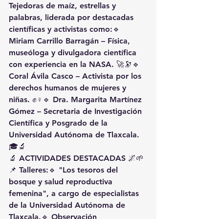
Tejedoras de maíz, estrellas y 
palabras
, liderada por destacadas 
científicas y activistas como:🔹 
Miriam Carrillo Barragán
 – Física, 
museóloga y divulgadora científica 
con experiencia en la NASA. 🚀🔭🔹 
Coral Ávila Casco
 – Activista por los 
derechos humanos de mujeres y 
niñas. ✊♀️🔹 
Dra. Margarita Martínez 
Gómez
 – Secretaria de Investigación 
Científica y Posgrado de la 
Universidad Autónoma de Tlaxcala. 
🎓🔬
🔬 
ACTIVIDADES DESTACADAS
 🌌🌱
📌 
Talleres:
🔹 
"Los tesoros del 
bosque y salud reproductiva 
femenina"
, a cargo de especialistas 
de la Universidad Autónoma de 
Tlaxcala.🔹 
Observación 