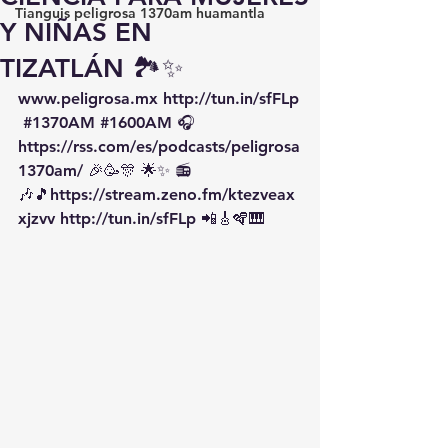
Tianguis peligrosa 1370am huamantla
Y NIÑAS EN
TIZATLÁN 🏞️✨
www.peligrosa.mx
http://tun.in/sfFLp
#1370AM
#1600AM
 🎧 
https://rss.com/es/podcasts/peligrosa
1370am/
 🎉🥳🎊 🌟✨ 📻
🎶🎵
https://
stream.zeno.fm/ktezveax
xjzvv
http://tun.in/sfFLp
 📲🎸🪇🎹