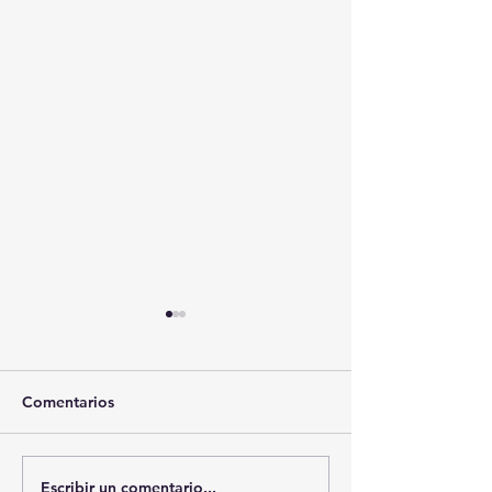
Comentarios
Escribir un comentario...
🤩🍔🌭 ¡EL NUEVO