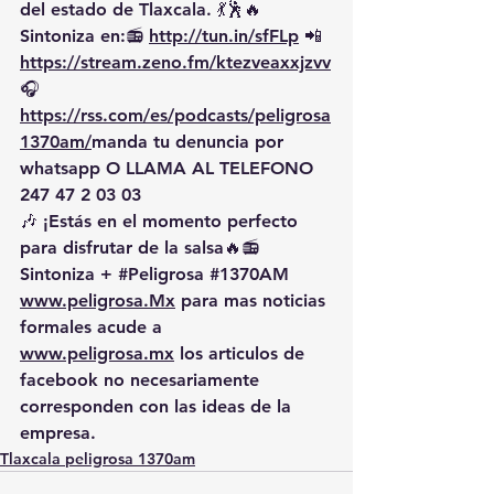
del estado de Tlaxcala. 💃🕺🔥 
Sintoniza en:📻 
http://tun.in/sfFLp
 📲
https://
stream.zeno.fm/ktezveaxxjzvv
🎧
https://rss.com/es/podcasts/peligrosa
1370am/
manda
 tu denuncia por 
whatsapp O LLAMA AL TELEFONO 
247 47 2 03 03
🎶 ¡Estás en el momento perfecto 
para disfrutar de la salsa🔥📻 
Sintoniza + 
#Peligrosa
#1370AM
www.peligrosa.Mx
 para mas noticias 
formales acude a 
www.peligrosa.mx
 los articulos de 
facebook no necesariamente 
corresponden con las ideas de la 
empresa.
Tlaxcala peligrosa 1370am