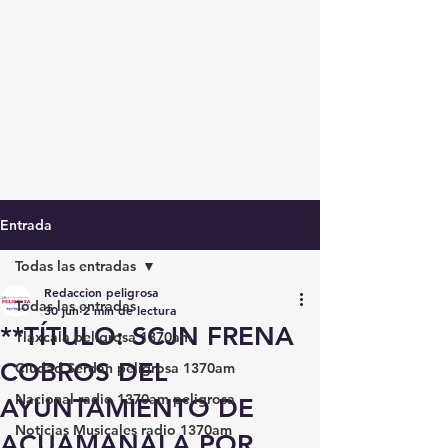
Entrada
Todas las entradas
Redaccion peligrosa
Todas las entradas
30 jun
2 min de lectura
**TÍTULO: SCJN FRENA
Tlaxcala peligrosa 1370am
COBROS DEL
Ciudad Serdán peligrosa 1370am
Nacional radio 1370am peligrosa
AYUNTAMIENTO DE
Noticias Musicales radio 1370am
ACUAMANALA POR