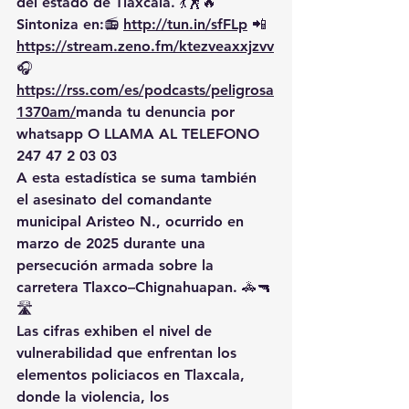
del estado de Tlaxcala. 💃🕺🔥 
Sintoniza en:📻 
http://tun.in/sfFLp
 📲
https://
stream.zeno.fm/ktezveaxxjzvv
🎧
https://rss.com/es/podcasts/peligrosa
1370am/
manda
 tu denuncia por 
whatsapp O LLAMA AL TELEFONO 
247 47 2 03 03
A esta estadística se suma también 
el asesinato del comandante 
municipal Aristeo N., ocurrido en 
marzo de 2025 durante una 
persecución armada sobre la 
carretera Tlaxco–Chignahuapan. 🚓🔫
🛣️
Las cifras exhiben el nivel de 
vulnerabilidad que enfrentan los 
elementos policiacos en Tlaxcala, 
donde la violencia, los 