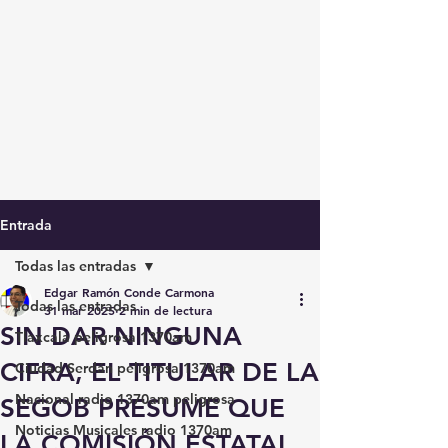
Entrada
Todas las entradas
Edgar Ramón Conde Carmona
Todas las entradas
31 mar 2025
2 min de lectura
SIN DAR NINGUNA
Tlaxcala peligrosa 1370am
CIFRA, EL TITULAR DE LA
Ciudad Serdán peligrosa 1370am
Nacional radio 1370am peligrosa
SEGOB PRESUME QUE
Noticias Musicales radio 1370am
LA COMISIÓN ESTATAL