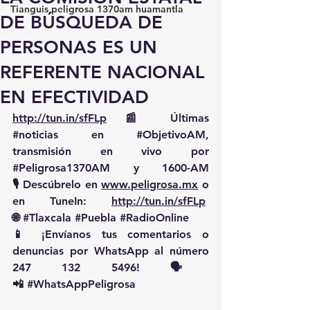
Tianguis peligrosa 1370am huamantla
DE BÚSQUEDA DE
PERSONAS ES UN
REFERENTE NACIONAL
EN EFECTIVIDAD
http://tun.in/sfFLp
 📰 Últimas 
#noticias
 en 
#ObjetivoAM
, 
transmisión en vivo por 
#Peligrosa1370AM
 y 1600-AM
🎙️ Descúbrelo en 
www.peligrosa.mx
 o 
en TuneIn: 
http://tun.in/sfFLp
🌐 
#Tlaxcala
#Puebla
#RadioOnline
📱 ¡Envíanos tus comentarios o 
denuncias por WhatsApp al número 
247 132 5496! 🗣️
📲 
#WhatsAppPeligrosa