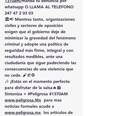
1370am/
manda
 tu denuncia por 
whatsapp O LLAMA AL TELEFONO 
247 47 2 03 03
🏛️📢 Mientras tanto, organizaciones 
civiles y sectores de oposición 
exigen que el gobierno deje de 
minimizar la gravedad del fenómeno 
criminal y adopte una política de 
seguridad más firme, integral y con 
resultados medibles, ante una 
ciudadanía que sigue padeciendo las 
consecuencias de una violencia que 
no cede. 🧨🧯🛑
🎶 ¡Estás en el momento perfecto 
para disfrutar de la salsa🔥📻 
Sintoniza + 
#Peligrosa
#1370AM
www.peligrosa.Mx
  para mas 
noticias formales acude a 
www.peligrosa.mx
  los articulos de 