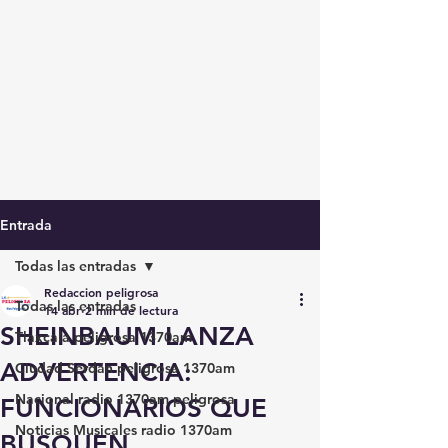
Entrada
Todas las entradas
Redaccion peligrosa
Todas las entradas
14 abr
2 min de lectura
SHEINBAUM LANZA
Tlaxcala peligrosa 1370am
ADVERTENCIA:
Ciudad Serdán peligrosa 1370am
Nacional radio 1370am peligrosa
FUNCIONARIOS QUE
Noticias Musicales radio 1370am
BUSQUEN