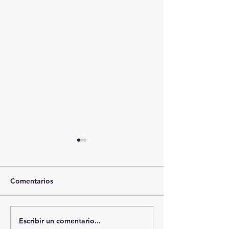
Comentarios
Escribir un comentario...
😱 ¡SABRINA SABROK
TRAJES RAMÍRE