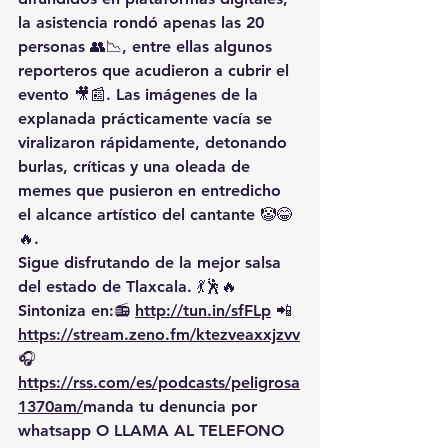
la asistencia rondó apenas las 20 
personas 👥📉, entre ellas algunos 
reporteros que acudieron a cubrir el 
evento 🎥📰. Las imágenes de la 
explanada prácticamente vacía se 
viralizaron rápidamente, detonando 
burlas, críticas y una oleada de 
memes que pusieron en entredicho 
el alcance artístico del cantante 🤡😂
🔥.
Sigue disfrutando de la mejor salsa 
del estado de Tlaxcala. 💃🕺🔥 
Sintoniza en:📻 
http://tun.in/sfFLp
 📲
https://
stream.zeno.fm/ktezveaxxjzvv
🎧
https://rss.com/es/podcasts/peligrosa
1370am/
manda
 tu denuncia por 
whatsapp O LLAMA AL TELEFONO 