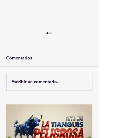
Comentarios
Escribir un comentario...
🚨🏛️ SECRETARIO DE
🚔💊 SSC ASEG
GOBIERNO ADMITE
DE 25 MIL DOS
QUE TLAXCALA AÚN
DROGA EN SEI
ENFRENTA PROBLEMAS
SU VALOR SUP
100 MILLONES
DE SEGURIDAD ⚖️📊🚔
PESOS 💰⚖️🚨