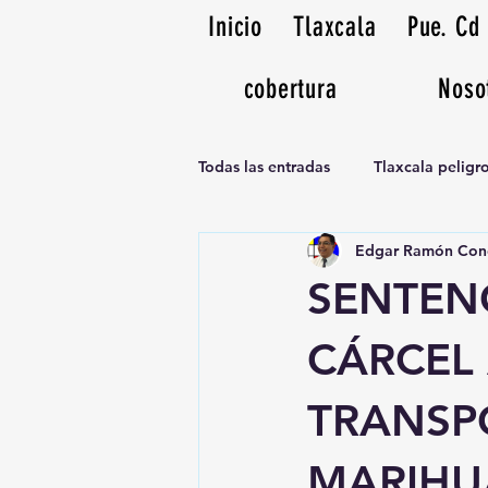
Inicio
Tlaxcala
Pue. Cd
cobertura
Noso
Todas las entradas
Tlaxcala pelig
Edgar Ramón Con
Noticias Musicales radio 1370am
SENTEN
CÁRCEL
TRANSP
MARIHU