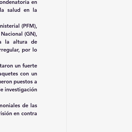
ondenatoria en 
a salud en la 
sterial (PFM), 
Nacional (GN), 
 la altura de 
egular, por lo 
aron un fuerte 
aquetes con un 
ueron puestos a 
e investigación 
oniales de las 
sión en contra 