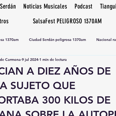
 Serdán
Noticias Musicales
Podcast
Tiangu
tros
SalsaFest PELIGROSO 1370AM
rosa 1370am
Ciudad Serdán peligrosa 1370am
Nacional r
de Carmona
9 jul 2024
1 min de lectura
Tianguis peligrosa 1370am huamantla
CIAN A DIEZ AÑOS DE
 A SUJETO QUE
ORTABA 300 KILOS DE
ANA SOBRE LA AUTOP