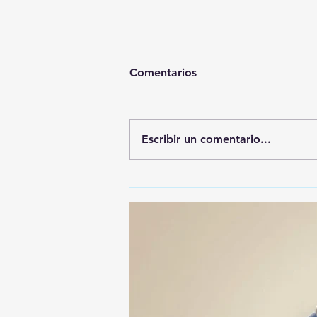
Comentarios
Escribir un comentario...
🚨🚔 CAPTURAN EN PUEBLA
A PRESUNTO
RESPONSABLE DE LA
DESAPARICIÓN DE UN
HOMBRE DE SAN PABLO
DEL MONTE ⚖️🔍