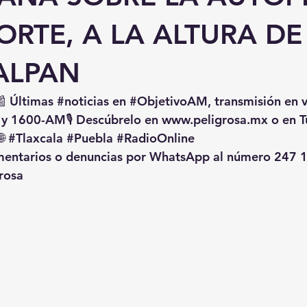
RTE, A LA ALTURA DE
ALPAN
📰 Últimas 
#noticias
 en 
#ObjetivoAM
, transmisión en 
 y 1600-AM🎙️ Descúbrelo en 
www.peligrosa.mx
 o en T
🌐 
#Tlaxcala
#Puebla
#RadioOnline
omentarios o denuncias por WhatsApp al número 247 1
rosa