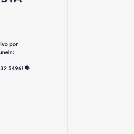
vivo por 
uneIn: 
32 5496! 🗣️