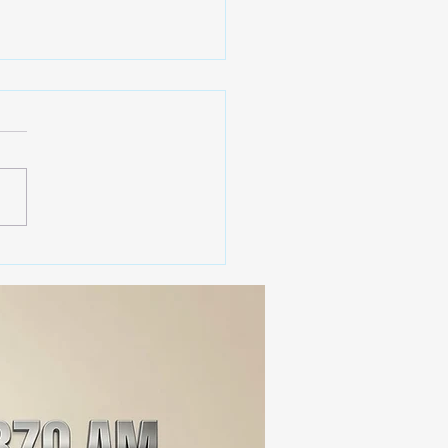
 SSC ASEGURA MÁS DE
MIL DOSIS DE DROGA
EIS MESES; SU VALOR
ERA LOS 100
ONES DE PESOS 💰⚖️🚨