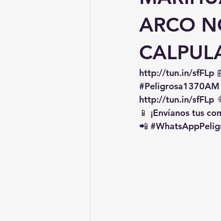
ARCO NO
CALPUL
http://tun.in/sfFLp
 
#Peligrosa1370AM
http://tun.in/sfFLp
  
📱 ¡Envíanos tus c
📲 
#WhatsAppPelig