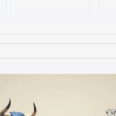
🚨🏛️ SECRETARIO DE
🚔
GOBIERNO ADMITE QUE
25 
TLAXCALA AÚN ENFRENTA
EN S
PROBLEMAS DE
SUP
SEGURIDAD ⚖️📊🚔
MILL