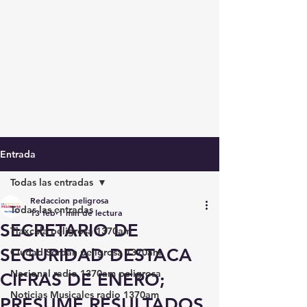
Entrada
Todas las entradas
Redaccion peligrosa
Todas las entradas
13 feb
1 min de lectura
SECRETARIO DE
Tlaxcala peligrosa 1370am
SEGURIDAD DESTACA
Ciudad Serdán peligrosa 1370am
Nacional radio 1370am peligrosa
CIFRAS DE ENERO;
Noticias Musicales radio 1370am
PRESUME RESULTADOS