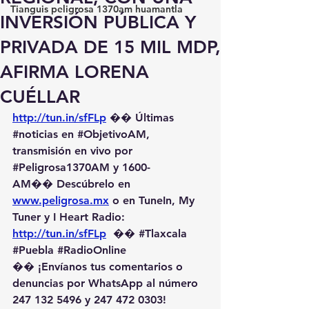
Tianguis peligrosa 1370am huamantla
INVERSIÓN PÚBLICA Y
PRIVADA DE 15 MIL MDP,
AFIRMA LORENA
CUÉLLAR
http://tun.in/sfFLp
 �� Últimas 
#noticias
 en 
#ObjetivoAM
, 
transmisión en vivo por 
#Peligrosa1370AM
 y 1600-
AM��️ Descúbrelo en 
www.peligrosa.mx
 o en TuneIn, My 
Tuner y I Heart Radio: 
http://tun.in/sfFLp
  �� 
#Tlaxcala
#Puebla
#RadioOnline
�� ¡Envíanos tus comentarios o 
denuncias por WhatsApp al número 
247 132 5496 y 247 472 0303! 