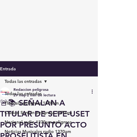
Entrada
Todas las entradas
Redaccion peligrosa
Todas las entradas
29 may
2 min de lectura
🚨📚 SEÑALAN A
Tlaxcala peligrosa 1370am
TITULAR DE SEPE-USET
Ciudad Serdán peligrosa 1370am
Nacional radio 1370am peligrosa
POR PRESUNTO ACTO
Noticias Musicales radio 1370am
PROSELITISTA EN