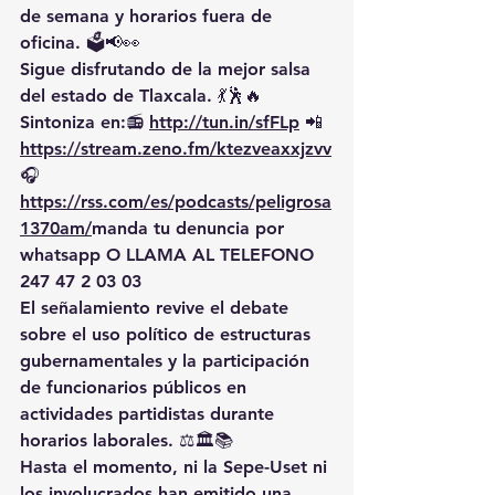
de semana y horarios fuera de 
oficina. 🗳️📢👀
Sigue disfrutando de la mejor salsa 
del estado de Tlaxcala. 💃🕺🔥 
Sintoniza en:📻 
http://tun.in/sfFLp
 📲
https://
stream.zeno.fm/ktezveaxxjzvv
🎧
https://rss.com/es/podcasts/peligrosa
1370am/
manda
 tu denuncia por 
whatsapp O LLAMA AL TELEFONO 
247 47 2 03 03
El señalamiento revive el debate 
sobre el uso político de estructuras 
gubernamentales y la participación 
de funcionarios públicos en 
actividades partidistas durante 
horarios laborales. ⚖️🏛️📚
Hasta el momento, ni la Sepe-Uset ni 
los involucrados han emitido una 