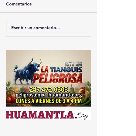
Comentarios
Escribir un comentario...
🚨🏛️ SECRETARIO DE
🚔💊 SSC ASEG
GOBIERNO ADMITE
DE 25 MIL DOS
QUE TLAXCALA AÚN
DROGA EN SEI
ENFRENTA PROBLEMAS
SU VALOR SUP
100 MILLONES
DE SEGURIDAD ⚖️📊🚔
PESOS 💰⚖️🚨