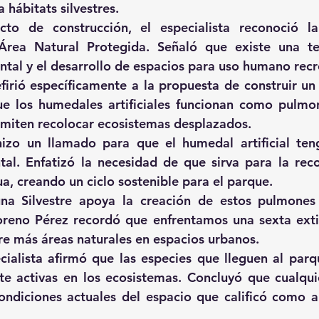
a hábitats silvestres.
cto de construcción, el especialista reconoció la
Área Natural Protegida. Señaló que existe una ten
tal y el desarrollo de espacios para uso humano recr
irió específicamente a la propuesta de construir un 
e los humedales artificiales funcionan como pulmon
rmiten recolocar ecosistemas desplazados.
hizo un llamado para que el humedal artificial ten
al. Enfatizó la necesidad de que sirva para la recol
ua, creando un ciclo sostenible para el parque.
una Silvestre apoya la creación de estos pulmones 
eno Pérez recordó que enfrentamos una sexta extin
ere más áreas naturales en espacios urbanos.
cialista afirmó que las especies que lleguen al parqu
e activas en los ecosistemas. Concluyó que cualquie
ondiciones actuales del espacio que calificó como 