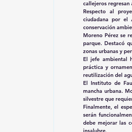
callejeros regresan 
Respecto al proye
ciudadana por el 
conservación ambien
Moreno Pérez se ref
parque. Destacó qu
zonas urbanas y pe
El jefe ambiental 
práctica y ornament
reutilización del ag
El Instituto de Fa
mancha urbana. Mor
silvestre que requi
Finalmente, el espe
serán funcionalment
debe mejorar las c
insalubre.