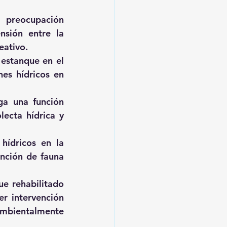
 preocupación 
sión entre la 
eativo.
estanque en el 
es hídricos en 
ga una función 
ecta hídrica y 
hídricos en la 
ción de fauna 
e rehabilitado 
r intervención 
ambientalmente 