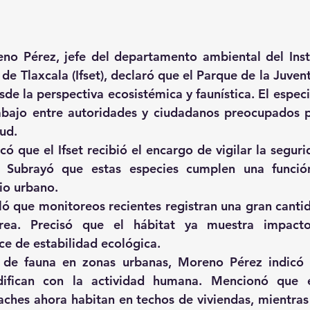
eno Pérez, jefe del departamento ambiental del Inst
 de Tlaxcala (Ifset), declaró que el Parque de la Juven
de la perspectiva ecosistémica y faunística. El especia
bajo entre autoridades y ciudadanos preocupados po
ud.
ó que el Ifset recibió el encargo de vigilar la seguri
. Subrayó que estas especies cumplen una función
cio urbano.
lló que monitoreos recientes registran una gran cantid
rea. Precisó que el hábitat ya muestra impacto
ece de estabilidad ecológica.
 de fauna en zonas urbanas, Moreno Pérez indicó q
ifican con la actividad humana. Mencionó que e
aches ahora habitan en techos de viviendas, mientras 