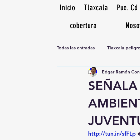
Inicio
Tlaxcala
Pue. Cd
cobertura
Noso
Todas las entradas
Tlaxcala pelig
Edgar Ramón Con
Noticias Musicales radio 1370am
SEÑALA
AMBIEN
JUVENT
http://tun.in/sfFLp
 