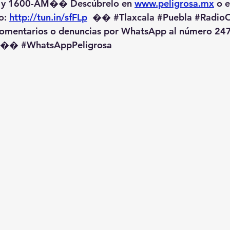
 y 1600-AM��️ Descúbrelo en 
www.peligrosa.mx
 o 
o: 
http://tun.in/sfFLp
  �� 
#Tlaxcala
#Puebla
#RadioO
omentarios o denuncias por WhatsApp al número 247
️�� 
#WhatsAppPeligrosa