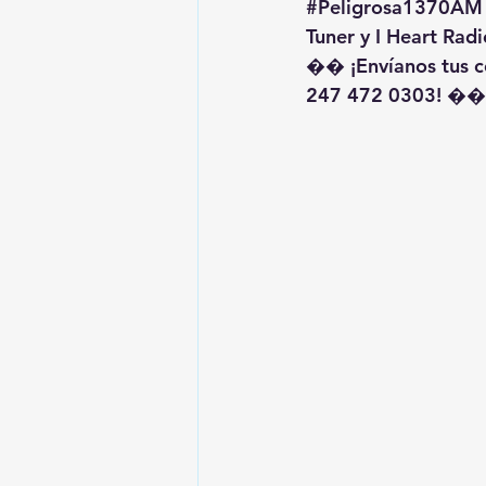
#Peligrosa1370AM
Tuner y I Heart Radi
�� ¡Envíanos tus c
247 472 0303! ��