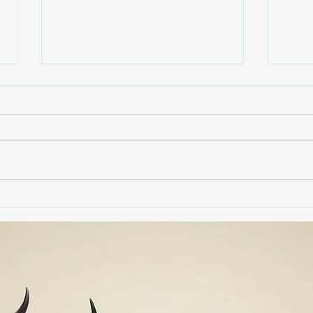
🚨🏛️ SECRETARIO DE
🚔
GOBIERNO ADMITE QUE
25 
TLAXCALA AÚN ENFRENTA
EN S
PROBLEMAS DE
SUP
SEGURIDAD ⚖️📊🚔
MILL