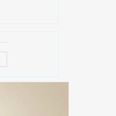
 SSC ASEGURA MÁS DE
MIL DOSIS DE DROGA
EIS MESES; SU VALOR
ERA LOS 100
ONES DE PESOS 💰⚖️🚨