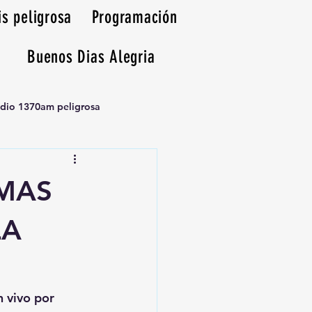
is peligrosa
Programación
Buenos Dias Alegria
adio 1370am peligrosa
EMAS
LA
n vivo por 