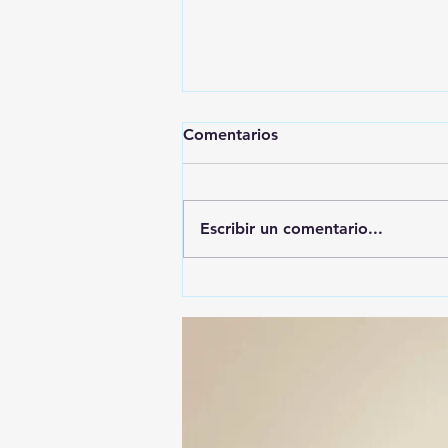
Comentarios
Escribir un comentario...
🚨🚔 CAPTURAN EN PUEBLA
A PRESUNTO
RESPONSABLE DE LA
DESAPARICIÓN DE UN
HOMBRE DE SAN PABLO
DEL MONTE ⚖️🔍