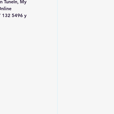
en TuneIn, My 
nline
 132 5496 y 