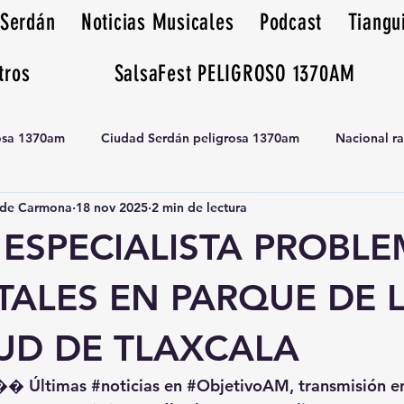
 Serdán
Noticias Musicales
Podcast
Tiangu
tros
SalsaFest PELIGROSO 1370AM
rosa 1370am
Ciudad Serdán peligrosa 1370am
Nacional r
de Carmona
18 nov 2025
2 min de lectura
Tianguis peligrosa 1370am huamantla
 ESPECIALISTA PROBL
TALES EN PARQUE DE 
UD DE TLAXCALA
�� Últimas 
#noticias
 en 
#ObjetivoAM
, transmisión e