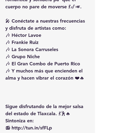
cuerpo no pare de moverse 💃🎷🎺.
🎤 Conéctate a nuestras frecuencias 
y disfruta de artistas como:
🎶 Héctor Lavoe
🎶 Frankie Ruiz
🎶 La Sonora Carruseles
🎶 Grupo Niche
🎶 El Gran Combo de Puerto Rico
🎶 Y muchos más que encienden el 
alma y hacen vibrar el corazón ❤️🔥
Sigue disfrutando de la mejor salsa 
del estado de Tlaxcala. 💃🕺🔥
Sintoniza en:
📻 
http://tun.in/sfFLp