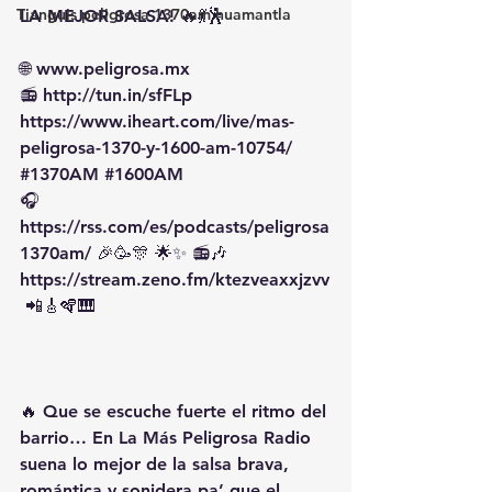
Tianguis peligrosa 1370am huamantla
LA MEJOR SALSA! 🔥💃🕺
🌐 
www.peligrosa.mx
📻 
http://tun.in/sfFLp
https://www.iheart.com/live/mas-
peligrosa-1370-y-1600-am-10754/
#1370AM
#1600AM
🎧 
https://rss.com/es/podcasts/peligrosa
1370am/
 🎉🥳🎊 🌟✨ 📻🎶
https://stream.zeno.fm/ktezveaxxjzvv
 📲🎸🪇🎹
🔥 Que se escuche fuerte el ritmo del 
barrio… En La Más Peligrosa Radio 
suena lo mejor de la salsa brava, 
romántica y sonidera pa’ que el 