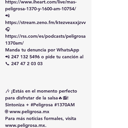
https://www.iheart.com/live/mas-
peligrosa-1370-y-1600-am-10754/
📲 
https://stream.zeno.fm/ktezveaxxjzvv
🎧 
https://rss.com/es/podcasts/peligrosa
1370am/
Manda tu denuncia por WhatsApp 
📲 247 132 5496 o pide tu canción al 
📞 247 47 2 03 03
🎶 ¡Estás en el momento perfecto 
para disfrutar de la salsa🔥📻!
Sintoniza + 
#Peligrosa
#1370AM
🌐 
www.peligrosa.mx
Para más noticias formales, visita 
www.peligrosa.mx
.