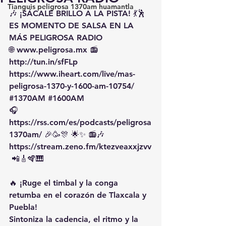
Tianguis peligrosa 1370am huamantla
🎶 ¡SÁCALE BRILLO A LA PISTA! 💃🕺 
ES MOMENTO DE SALSA EN LA 
MÁS PELIGROSA RADIO
🌐 
www.peligrosa.mx
 📻 
http://tun.in/sfFLp
https://www.iheart.com/live/mas-
peligrosa-1370-y-1600-am-10754/
#1370AM
#1600AM
🎧 
https://rss.com/es/podcasts/peligrosa
1370am/
 🎉🥳🎊 🌟✨ 📻🎶
https://stream.zeno.fm/ktezveaxxjzvv
 📲🎸🪇🎹
🔥 ¡Ruge el timbal y la conga 
retumba en el corazón de Tlaxcala y 
Puebla!
Sintoniza la cadencia, el ritmo y la 