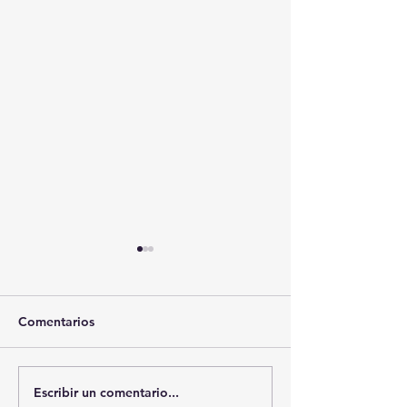
Comentarios
Escribir un comentario...
😱 ¡SABRINA SABROK
TRAJES RAMÍRE