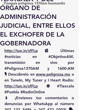
Tianguis peligrosa 1370am huamantla
ÓRGANO DE
ADMINISTRACIÓN
JUDICIAL, ENTRE ELLOS
EL EXCHOFER DE LA
GOBERNADORA
http://tun.in/sfFLp
 📰 Últimas 
#noticias
 en 
#ObjetivoAM
, 
transmisión en vivo por 
#Peligrosa1370AM
 y 1600-AM
🎙️ Descúbrelo en 
www.peligrosa.mx
 o 
en TuneIn, My Tuner y I Heart Radio: 
http://tun.in/sfFLp
  🌐 
#Tlaxcala
#Puebla
#RadioOnline
📱 ¡Envíanos tus comentarios o 
denuncias por WhatsApp al número 
247 132 5496 y 247 472 0303! 🗣️